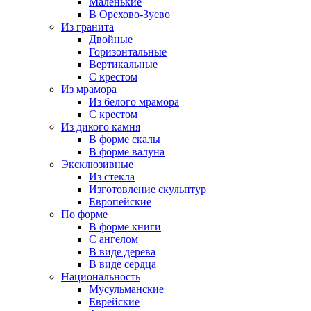
Маленькие
В Орехово-Зуево
Из гранита
Двойные
Горизонтальные
Вертикальные
С крестом
Из мрамора
Из белого мрамора
С крестом
Из дикого камня
В форме скалы
В форме валуна
Эксклюзивные
Из стекла
Изготовление скульптур
Европейские
По форме
В форме книги
С ангелом
В виде дерева
В виде сердца
Национальность
Мусульманские
Еврейские