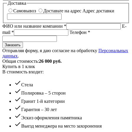
Доставка
Самовывоз
Доставьте на адрес
Адрес доставки
ФИО или название компании
*
E-
mail
*
Телефон
*
Заказать
Отправляя форму, я даю согласие на обработку
Персональных
данных
.
Общая стоимость:
26 000
руб.
Купить в 1 клик
В стоимость входит:
check
Стела
check
Полировка – 5 сторон
check
Гранит 1-й категории
check
Гарантия – 30 лет
check
Эскиз оформления памятника
check
Выезд менеджера на место захоронения