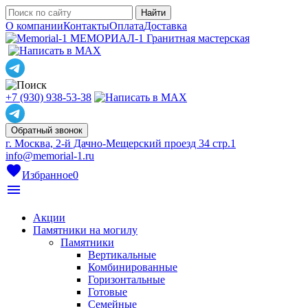
О компании
Контакты
Оплата
Доставка
МЕМОРИАЛ-1
Гранитная мастерская
+7 (930) 938-53-38
Обратный звонок
г. Москва, 2-й Дачно-Мещерский проезд 34 стр.1
info@memorial-1.ru
favorite
Избранное
0
menu
Акции
Памятники на могилу
Памятники
Вертикальные
Комбинированные
Горизонтальные
Готовые
Семейные