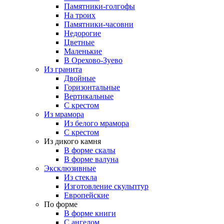
Памятники-голгофы
На троих
Памятники-часовни
Недорогие
Цветные
Маленькие
В Орехово-Зуево
Из гранита
Двойные
Горизонтальные
Вертикальные
С крестом
Из мрамора
Из белого мрамора
С крестом
Из дикого камня
В форме скалы
В форме валуна
Эксклюзивные
Из стекла
Изготовление скульптур
Европейские
По форме
В форме книги
С ангелом