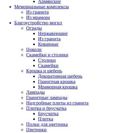
Армянские
Мемориальные комплексы
Из гранита
Из мрамора
Благоустройство могил
Ограды
Нержавеющие
Из гранита
Кованные
Цоколи
Скамейки и столики
Столики
Скамейки
Крошка и щебень
Декоративная щебень
Гранитная крошка
Мраморная крошка
Лампады
Гранитные лампады
Надгробные плиты из гранита
Плитка и брусчатка
Брусчатка
Плитка
Полки для цветника
Цветники