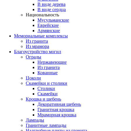
В виде дерева
В виде сердца
Национальность
Мусульманские
Еврейские
Армянские
Мемориальные комплексы
Из гранита
Из мрамора
Благоустройство могил
Ограды
Нержавеющие
Из гранита
Кованные
Цоколи
Скамейки и столики
Столики
Скамейки
Крошка и щебень
Декоративная щебень
Гранитная крошка
Мраморная крошка
Лампады
Гранитные лампады
Надгробные плиты из гранита