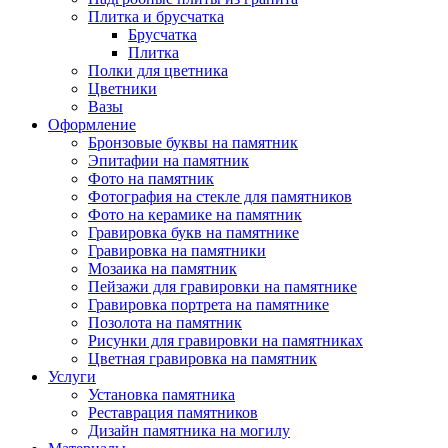
Плитка и брусчатка
Брусчатка
Плитка
Полки для цветника
Цветники
Вазы
Оформление
Бронзовые буквы на памятник
Эпитафии на памятник
Фото на памятник
Фотография на стекле для памятников
Фото на керамике на памятник
Гравировка букв на памятнике
Гравировка на памятники
Мозаика на памятник
Пейзажи для гравировки на памятнике
Гравировка портрета на памятнике
Позолота на памятник
Рисунки для гравировки на памятниках
Цветная гравировка на памятник
Услуги
Установка памятника
Реставрация памятников
Дизайн памятника на могилу