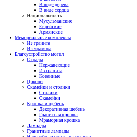
В виде дерева
В виде сердца
Национальность
Мусульманские
Еврейские
Армянские
Мемориальные комплексы
Из гранита
Из мрамора
Благоустройство могил
Ограды
Нержавеющие
Из гранита
Кованные
Цоколи
Скамейки и столики
Столики
Скамейки
Крошка и щебень
Декоративная щебень
Гранитная крошка
Мраморная крошка
Лампады
Гранитные лампады
Надгробные плиты из гранита