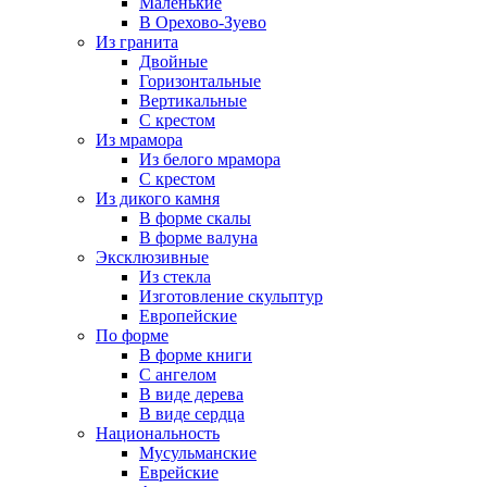
Маленькие
В Орехово-Зуево
Из гранита
Двойные
Горизонтальные
Вертикальные
С крестом
Из мрамора
Из белого мрамора
С крестом
Из дикого камня
В форме скалы
В форме валуна
Эксклюзивные
Из стекла
Изготовление скульптур
Европейские
По форме
В форме книги
С ангелом
В виде дерева
В виде сердца
Национальность
Мусульманские
Еврейские