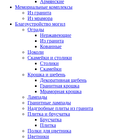
Армянские
Мемориальные комплексы
Из гранита
Из мрамора
Благоустройство могил
Ограды
Нержавеющие
Из гранита
Кованные
Цоколи
Скамейки и столики
Столики
Скамейки
Крошка и щебень
Декоративная щебень
Гранитная крошка
Мраморная крошка
Лампады
Гранитные лампады
Надгробные плиты из гранита
Плитка и брусчатка
Брусчатка
Плитка
Полки для цветника
Цветники