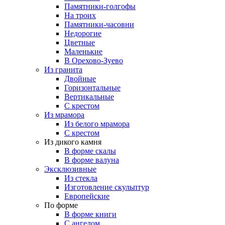
Памятники-голгофы
На троих
Памятники-часовни
Недорогие
Цветные
Маленькие
В Орехово-Зуево
Из гранита
Двойные
Горизонтальные
Вертикальные
С крестом
Из мрамора
Из белого мрамора
С крестом
Из дикого камня
В форме скалы
В форме валуна
Эксклюзивные
Из стекла
Изготовление скульптур
Европейские
По форме
В форме книги
С ангелом