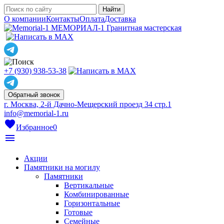
О компании
Контакты
Оплата
Доставка
МЕМОРИАЛ-1
Гранитная мастерская
+7 (930) 938-53-38
Обратный звонок
г. Москва, 2-й Дачно-Мещерский проезд 34 стр.1
info@memorial-1.ru
favorite
Избранное
0
menu
Акции
Памятники на могилу
Памятники
Вертикальные
Комбинированные
Горизонтальные
Готовые
Семейные