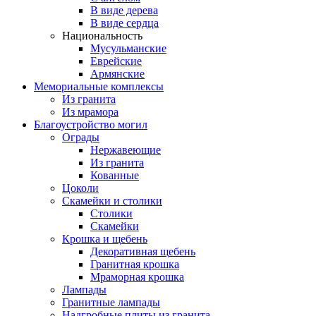
В виде дерева
В виде сердца
Национальность
Мусульманские
Еврейские
Армянские
Мемориальные комплексы
Из гранита
Из мрамора
Благоустройство могил
Ограды
Нержавеющие
Из гранита
Кованные
Цоколи
Скамейки и столики
Столики
Скамейки
Крошка и щебень
Декоративная щебень
Гранитная крошка
Мраморная крошка
Лампады
Гранитные лампады
Надгробные плиты из гранита