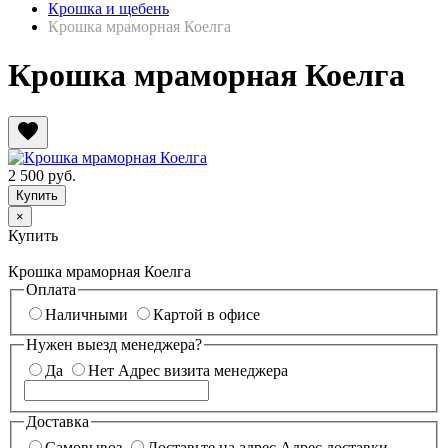
Крошка и щебень
Крошка мраморная Коелга
Крошка мраморная Коелга
favorite
2 500
руб.
×
Купить
Крошка мраморная Коелга
Оплата
Наличными
Картой в офисе
Нужен выезд менеджера?
Да
Нет
Адрес визита менеджера
Доставка
Самовывоз
Доставьте на адрес
Адрес доставки