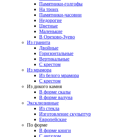
Памятники-голгофы
На троих
Памятники-часовни
Недорогие
Цветные
Маленькие
В Орехово-Зуево
Из гранита
Двойные
Горизонтальные
Вертикальные
С крестом
Из мрамора
Из белого мрамора
С крестом
Из дикого камня
В форме скалы
В форме валуна
Эксклюзивные
Из стекла
Изготовление скульптур
Европейские
По форме
В форме книги
С ангелом