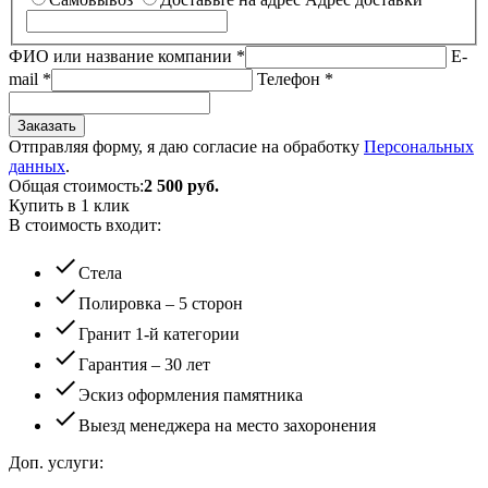
ФИО или название компании
*
E-
mail
*
Телефон
*
Заказать
Отправляя форму, я даю согласие на обработку
Персональных
данных
.
Общая стоимость:
2 500
руб.
Купить в 1 клик
В стоимость входит:
check
Стела
check
Полировка – 5 сторон
check
Гранит 1-й категории
check
Гарантия – 30 лет
check
Эскиз оформления памятника
check
Выезд менеджера на место захоронения
Доп. услуги: