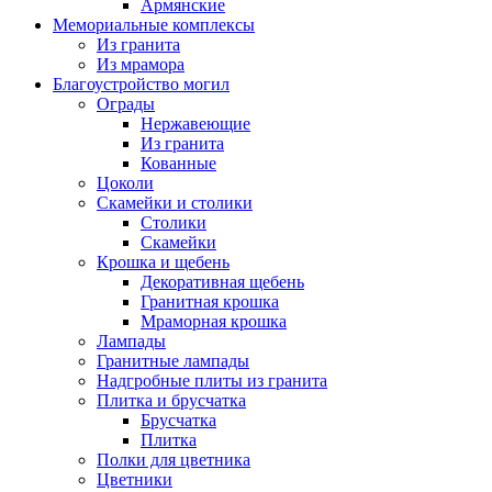
Армянские
Мемориальные комплексы
Из гранита
Из мрамора
Благоустройство могил
Ограды
Нержавеющие
Из гранита
Кованные
Цоколи
Скамейки и столики
Столики
Скамейки
Крошка и щебень
Декоративная щебень
Гранитная крошка
Мраморная крошка
Лампады
Гранитные лампады
Надгробные плиты из гранита
Плитка и брусчатка
Брусчатка
Плитка
Полки для цветника
Цветники