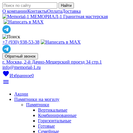
О компании
Контакты
Оплата
Доставка
МЕМОРИАЛ-1
Гранитная мастерская
+7 (930) 938-53-38
Обратный звонок
г. Москва, 2-й Дачно-Мещерский проезд 34 стр.1
info@memorial-1.ru
favorite
Избранное
0
menu
Акции
Памятники на могилу
Памятники
Вертикальные
Комбинированные
Горизонтальные
Готовые
Семейные