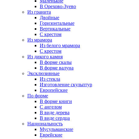
Маленькие
В Орехово-Зуево
Из гранита
Двойные
Горизонтальные
Вертикальные
С крестом
Из мрамора
Из белого мрамора
С крестом
Из дикого камня
В форме скалы
В форме валуна
Эксклюзивные
Из стекла
Изготовление скульптур
Европейские
По форме
В форме книги
С ангелом
В виде дерева
В виде сердца
Национальность
Мусульманские
Еврейские