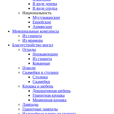
В виде дерева
В виде сердца
Национальность
Мусульманские
Еврейские
Армянские
Мемориальные комплексы
Из гранита
Из мрамора
Благоустройство могил
Ограды
Нержавеющие
Из гранита
Кованные
Цоколи
Скамейки и столики
Столики
Скамейки
Крошка и щебень
Декоративная щебень
Гранитная крошка
Мраморная крошка
Лампады
Гранитные лампады
Надгробные плиты из гранита