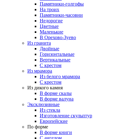
Памятники-голгофы
На троих
Памятники-часовни
Недорогие
Цветные
Маленькие
В Орехово-Зуево
Из гранита
Двойные
Горизонтальные
Вертикальные
С крестом
Из мрамора
Из белого мрамора
С крестом
Из дикого камня
В форме скалы
В форме валуна
Эксклюзивные
Из стекла
Изготовление скульптур
Европейские
По форме
В форме книги
С ангелом