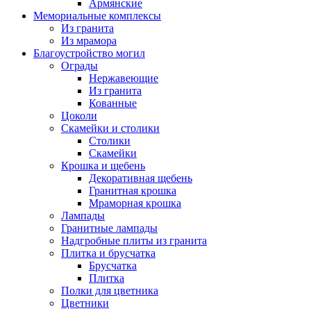
Армянские
Мемориальные комплексы
Из гранита
Из мрамора
Благоустройство могил
Ограды
Нержавеющие
Из гранита
Кованные
Цоколи
Скамейки и столики
Столики
Скамейки
Крошка и щебень
Декоративная щебень
Гранитная крошка
Мраморная крошка
Лампады
Гранитные лампады
Надгробные плиты из гранита
Плитка и брусчатка
Брусчатка
Плитка
Полки для цветника
Цветники