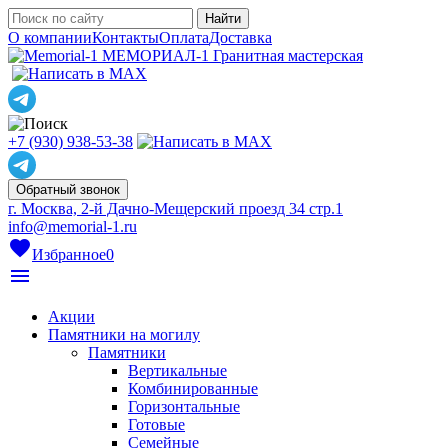
О компании
Контакты
Оплата
Доставка
МЕМОРИАЛ-1
Гранитная мастерская
+7 (930) 938-53-38
Обратный звонок
г. Москва, 2-й Дачно-Мещерский проезд 34 стр.1
info@memorial-1.ru
favorite
Избранное
0
menu
Акции
Памятники на могилу
Памятники
Вертикальные
Комбинированные
Горизонтальные
Готовые
Семейные