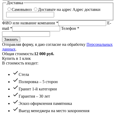
Доставка
Самовывоз
Доставьте на адрес
Адрес доставки
ФИО или название компании
*
E-
mail
*
Телефон
*
Заказать
Отправляя форму, я даю согласие на обработку
Персональных
данных
.
Общая стоимость:
12 000
руб.
Купить в 1 клик
В стоимость входит:
check
Стела
check
Полировка – 5 сторон
check
Гранит 1-й категории
check
Гарантия – 30 лет
check
Эскиз оформления памятника
check
Выезд менеджера на место захоронения