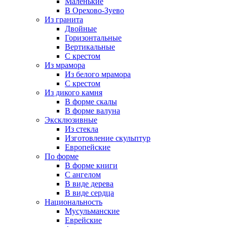
Маленькие
В Орехово-Зуево
Из гранита
Двойные
Горизонтальные
Вертикальные
С крестом
Из мрамора
Из белого мрамора
С крестом
Из дикого камня
В форме скалы
В форме валуна
Эксклюзивные
Из стекла
Изготовление скульптур
Европейские
По форме
В форме книги
С ангелом
В виде дерева
В виде сердца
Национальность
Мусульманские
Еврейские