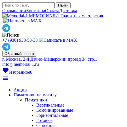
О компании
Контакты
Оплата
Доставка
МЕМОРИАЛ-1
Гранитная мастерская
+7 (930) 938-53-38
Обратный звонок
г. Москва, 2-й Дачно-Мещерский проезд 34 стр.1
info@memorial-1.ru
favorite
Избранное
0
menu
Акции
Памятники на могилу
Памятники
Вертикальные
Комбинированные
Горизонтальные
Готовые
Семейные