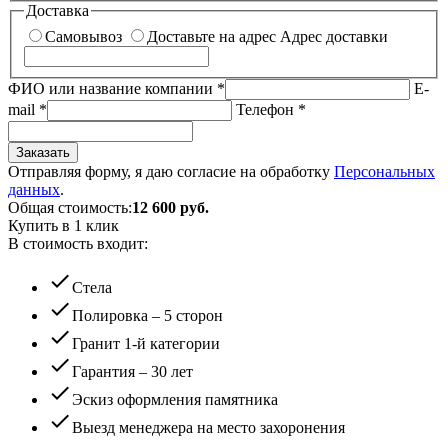
Доставка
Самовывоз
Доставьте на адрес
Адрес доставки
ФИО или название компании
*
E-
mail
*
Телефон
*
Заказать
Отправляя форму, я даю согласие на обработку
Персональных
данных
.
Общая стоимость:
12 600
руб.
Купить в 1 клик
В стоимость входит:
check
Стела
check
Полировка – 5 сторон
check
Гранит 1-й категории
check
Гарантия – 30 лет
check
Эскиз оформления памятника
check
Выезд менеджера на место захоронения