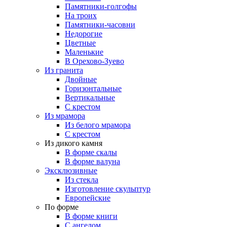
Памятники-голгофы
На троих
Памятники-часовни
Недорогие
Цветные
Маленькие
В Орехово-Зуево
Из гранита
Двойные
Горизонтальные
Вертикальные
С крестом
Из мрамора
Из белого мрамора
С крестом
Из дикого камня
В форме скалы
В форме валуна
Эксклюзивные
Из стекла
Изготовление скульптур
Европейские
По форме
В форме книги
С ангелом