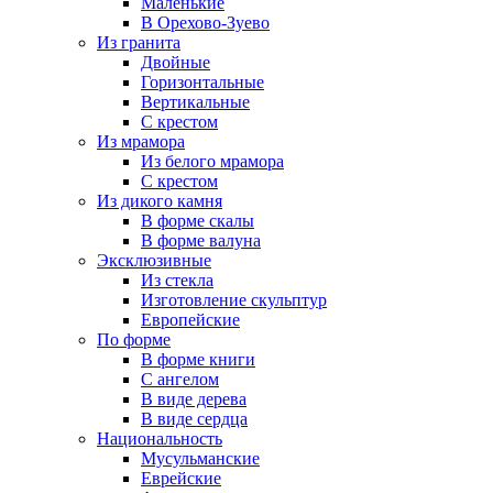
Маленькие
В Орехово-Зуево
Из гранита
Двойные
Горизонтальные
Вертикальные
С крестом
Из мрамора
Из белого мрамора
С крестом
Из дикого камня
В форме скалы
В форме валуна
Эксклюзивные
Из стекла
Изготовление скульптур
Европейские
По форме
В форме книги
С ангелом
В виде дерева
В виде сердца
Национальность
Мусульманские
Еврейские