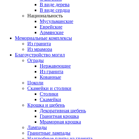
В виде дерева
В виде сердца
Национальность
Мусульманские
Еврейские
Армянские
Мемориальные комплексы
Из гранита
Из мрамора
Благоустройство могил
Ограды
Нержавеющие
Из гранита
Кованные
Цоколи
Скамейки и столики
Столики
Скамейки
Крошка и щебень
Декоративная щебень
Гранитная крошка
Мраморная крошка
Лампады
Гранитные лампады
Надгробные плиты из гранита