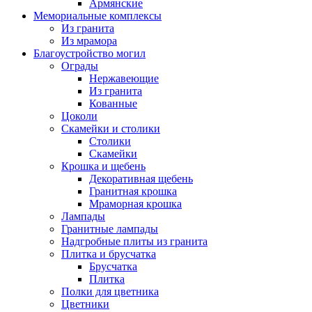
Армянские
Мемориальные комплексы
Из гранита
Из мрамора
Благоустройство могил
Ограды
Нержавеющие
Из гранита
Кованные
Цоколи
Скамейки и столики
Столики
Скамейки
Крошка и щебень
Декоративная щебень
Гранитная крошка
Мраморная крошка
Лампады
Гранитные лампады
Надгробные плиты из гранита
Плитка и брусчатка
Брусчатка
Плитка
Полки для цветника
Цветники