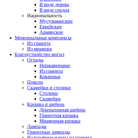
В виде дерева
В виде сердца
Национальность
Мусульманские
Еврейские
Армянские
Мемориальные комплексы
Из гранита
Из мрамора
Благоустройство могил
Ограды
Нержавеющие
Из гранита
Кованные
Цоколи
Скамейки и столики
Столики
Скамейки
Крошка и щебень
Декоративная щебень
Гранитная крошка
Мраморная крошка
Лампады
Гранитные лампады
Надгробные плиты из гранита