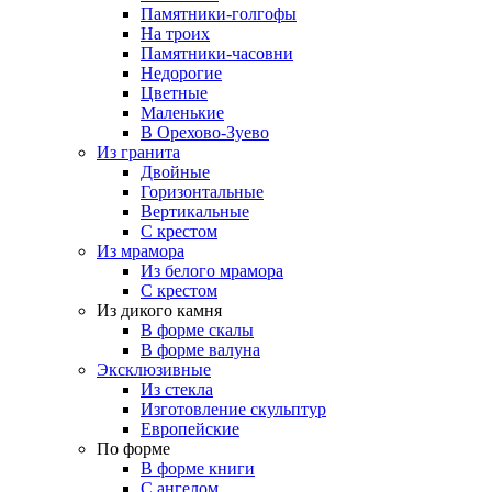
Памятники-голгофы
На троих
Памятники-часовни
Недорогие
Цветные
Маленькие
В Орехово-Зуево
Из гранита
Двойные
Горизонтальные
Вертикальные
С крестом
Из мрамора
Из белого мрамора
С крестом
Из дикого камня
В форме скалы
В форме валуна
Эксклюзивные
Из стекла
Изготовление скульптур
Европейские
По форме
В форме книги
С ангелом