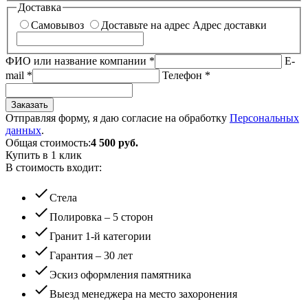
Доставка
Самовывоз
Доставьте на адрес
Адрес доставки
ФИО или название компании
*
E-
mail
*
Телефон
*
Заказать
Отправляя форму, я даю согласие на обработку
Персональных
данных
.
Общая стоимость:
4 500
руб.
Купить в 1 клик
В стоимость входит:
check
Стела
check
Полировка – 5 сторон
check
Гранит 1-й категории
check
Гарантия – 30 лет
check
Эскиз оформления памятника
check
Выезд менеджера на место захоронения