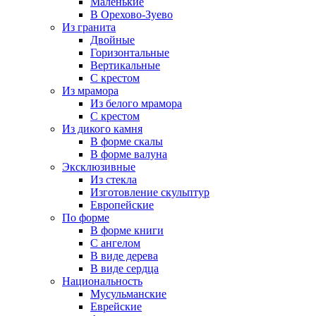
Маленькие
В Орехово-Зуево
Из гранита
Двойные
Горизонтальные
Вертикальные
С крестом
Из мрамора
Из белого мрамора
С крестом
Из дикого камня
В форме скалы
В форме валуна
Эксклюзивные
Из стекла
Изготовление скульптур
Европейские
По форме
В форме книги
С ангелом
В виде дерева
В виде сердца
Национальность
Мусульманские
Еврейские