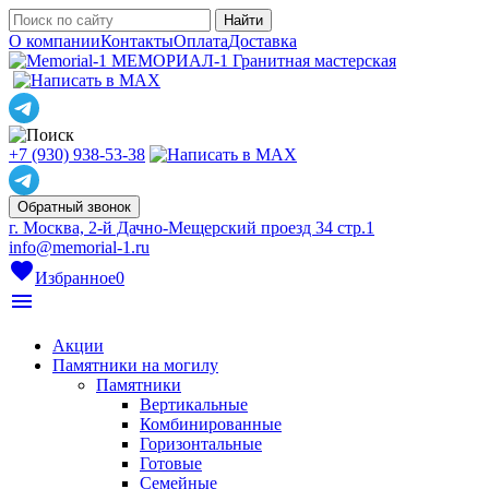
О компании
Контакты
Оплата
Доставка
МЕМОРИАЛ-1
Гранитная мастерская
+7 (930) 938-53-38
Обратный звонок
г. Москва, 2-й Дачно-Мещерский проезд 34 стр.1
info@memorial-1.ru
favorite
Избранное
0
menu
Акции
Памятники на могилу
Памятники
Вертикальные
Комбинированные
Горизонтальные
Готовые
Семейные