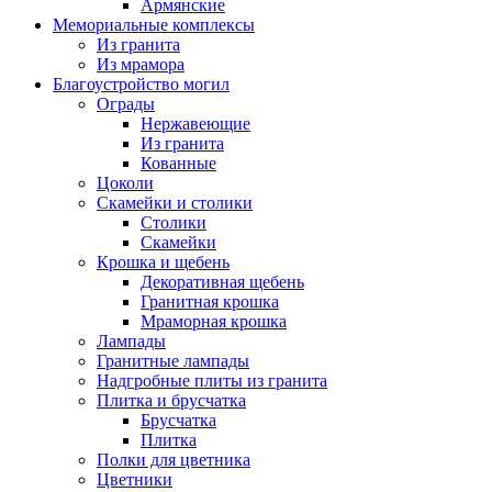
Армянские
Мемориальные комплексы
Из гранита
Из мрамора
Благоустройство могил
Ограды
Нержавеющие
Из гранита
Кованные
Цоколи
Скамейки и столики
Столики
Скамейки
Крошка и щебень
Декоративная щебень
Гранитная крошка
Мраморная крошка
Лампады
Гранитные лампады
Надгробные плиты из гранита
Плитка и брусчатка
Брусчатка
Плитка
Полки для цветника
Цветники