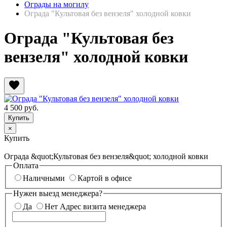
Ограды на могилу
Ограда "Культовая без вензеля" холодной ковки
Ограда "Культовая без
вензеля" холодной ковки
favorite
4 500
руб.
×
Купить
Ограда &quot;Культовая без вензеля&quot; холодной ковки
Оплата
Наличными
Картой в офисе
Нужен выезд менеджера?
Да
Нет
Адрес визита менеджера