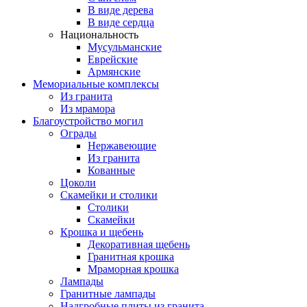
В виде дерева
В виде сердца
Национальность
Мусульманские
Еврейские
Армянские
Мемориальные комплексы
Из гранита
Из мрамора
Благоустройство могил
Ограды
Нержавеющие
Из гранита
Кованные
Цоколи
Скамейки и столики
Столики
Скамейки
Крошка и щебень
Декоративная щебень
Гранитная крошка
Мраморная крошка
Лампады
Гранитные лампады
Надгробные плиты из гранита