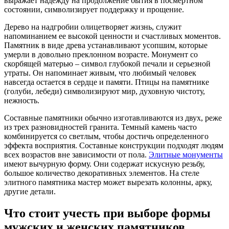
выражает надежду на продолжение бытия в посмертном
состоянии, символизирует поддержку и прощение.
Дерево на надгробии олицетворяет жизнь, служит
напоминанием ее высокой ценности и счастливых моментов.
Памятник в виде древа устанавливают усопшим, которые
умерли в довольно преклонном возрасте. Монумент со
скорбящей матерью – символ глубокой печали и серьезной
утраты. Он напоминает живым, что любимый человек
навсегда остается в сердце и памяти. Птицы на памятнике
(голуби, лебеди) символизируют мир, духовную чистоту,
нежность.
Составные памятники обычно изготавливаются из двух, реже
из трех разновидностей гранита. Темный камень часто
комбинируется со светлым, чтобы достичь определенного
эффекта восприятия. Составные конструкции подходят людям
всех возрастов вне зависимости от пола.
Элитные монументы
имеют вычурную форму. Они содержат искусную резьбу,
большое количество декоративных элементов. На стеле
элитного памятника мастер может вырезать колонны, арку,
другие детали.
Что стоит учесть при выборе формы
мужских и женских памятников