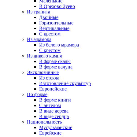
Маленькие
В Орехово-Зуево
Из гранита
Двойные
Горизонтальные
Вертикальные
С крестом
Из мрамора
Из белого мрамора
С крестом
Из дикого камня
В форме скалы
В форме валуна
Эксклюзивные
Из стекла
Изготовление скульптур
Европейские
По форме
В форме книги
С ангелом
В виде дерева
В виде сердца
Национальность
Мусульманские
Еврейские