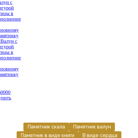
алун с
игурой
тицы в
ополнение
сновному
амятнику
60000
упить
Памятник скала
Памятник валун
Памятник в виде книги
В виде сердца