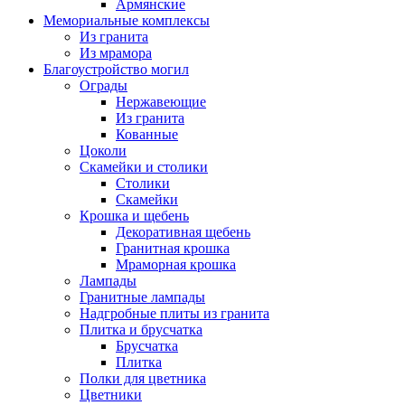
Армянские
Мемориальные комплексы
Из гранита
Из мрамора
Благоустройство могил
Ограды
Нержавеющие
Из гранита
Кованные
Цоколи
Скамейки и столики
Столики
Скамейки
Крошка и щебень
Декоративная щебень
Гранитная крошка
Мраморная крошка
Лампады
Гранитные лампады
Надгробные плиты из гранита
Плитка и брусчатка
Брусчатка
Плитка
Полки для цветника
Цветники