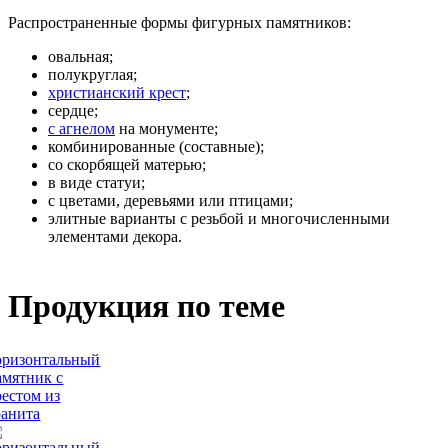
Распространенные формы фигурных памятников:
овальная;
полукруглая;
христианский крест
;
сердце;
с агнелом
на монументе;
комбинированные (составные);
со скорбящей матерью;
в виде статуи;
с цветами, деревьями или птицами;
элитные варианты с резьбой и многочисленными
элементами декора.
Продукция по теме
оризонтальный
амятник с
рестом из
ранита