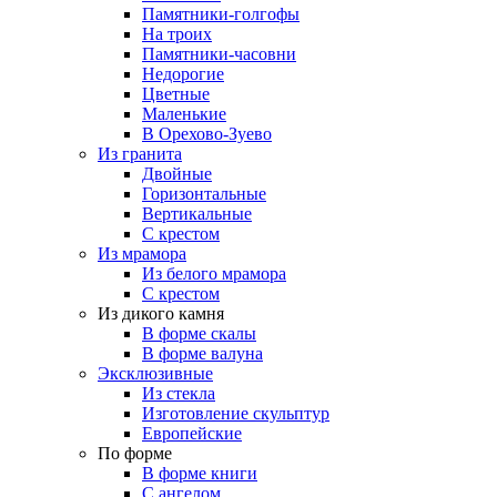
Памятники-голгофы
На троих
Памятники-часовни
Недорогие
Цветные
Маленькие
В Орехово-Зуево
Из гранита
Двойные
Горизонтальные
Вертикальные
С крестом
Из мрамора
Из белого мрамора
С крестом
Из дикого камня
В форме скалы
В форме валуна
Эксклюзивные
Из стекла
Изготовление скульптур
Европейские
По форме
В форме книги
С ангелом