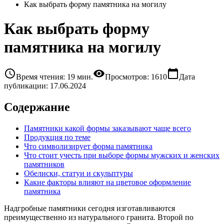
Как выбрать форму памятника на могилу
Как выбрать форму
памятника на могилу
schedule
visibility
calendar_today
Время чтения: 19 мин.
Просмотров: 1610
Дата
публикации: 17.06.2024
Содержание
Памятники какой формы заказывают чаще всего
Продукция по теме
Что символизирует форма памятника
Что стоит учесть при выборе формы мужских и женских
памятников
Обелиски, статуи и скульптуры
Какие факторы влияют на цветовое оформление
памятника
Надгробные памятники сегодня изготавливаются
преимущественно из натурального гранита. Второй по