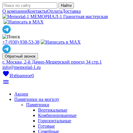
О компании
Контакты
Оплата
Доставка
МЕМОРИАЛ-1
Гранитная мастерская
+7 (930) 938-53-38
Обратный звонок
г. Москва, 2-й Дачно-Мещерский проезд 34 стр.1
info@memorial-1.ru
favorite
Избранное
0
menu
Акции
Памятники на могилу
Памятники
Вертикальные
Комбинированные
Горизонтальные
Готовые
Семейные