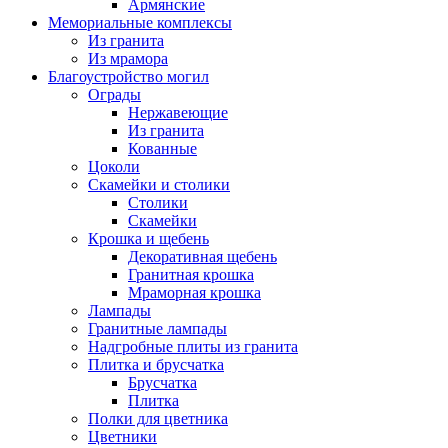
Армянские
Мемориальные комплексы
Из гранита
Из мрамора
Благоустройство могил
Ограды
Нержавеющие
Из гранита
Кованные
Цоколи
Скамейки и столики
Столики
Скамейки
Крошка и щебень
Декоративная щебень
Гранитная крошка
Мраморная крошка
Лампады
Гранитные лампады
Надгробные плиты из гранита
Плитка и брусчатка
Брусчатка
Плитка
Полки для цветника
Цветники