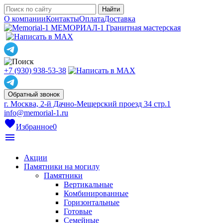
О компании
Контакты
Оплата
Доставка
МЕМОРИАЛ-1
Гранитная мастерская
+7 (930) 938-53-38
Обратный звонок
г. Москва, 2-й Дачно-Мещерский проезд 34 стр.1
info@memorial-1.ru
favorite
Избранное
0
menu
Акции
Памятники на могилу
Памятники
Вертикальные
Комбинированные
Горизонтальные
Готовые
Семейные