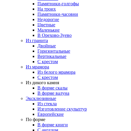
Памятники-голгофы
На троих
Памятники-часовни
Недорогие
Цветные
Маленькие
В Орехово-Зуево
Из гранита
Двойные
Горизонтальные
Вертикальные
С крестом
Из мрамора
Из белого мрамора
С крестом
Из дикого камня
В форме скалы
В форме валуна
Эксклюзивные
Из стекла
Изготовление скульптур
Европейские
По форме
В форме книги
С ангелом