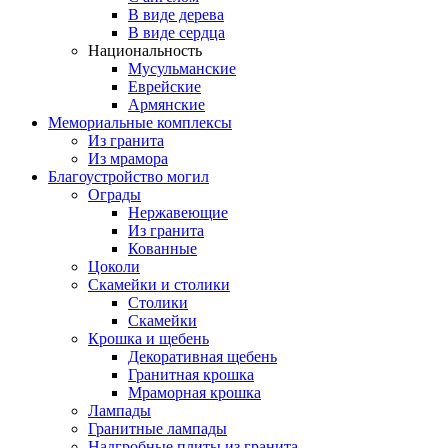
В виде дерева
В виде сердца
Национальность
Мусульманские
Еврейские
Армянские
Мемориальные комплексы
Из гранита
Из мрамора
Благоустройство могил
Ограды
Нержавеющие
Из гранита
Кованные
Цоколи
Скамейки и столики
Столики
Скамейки
Крошка и щебень
Декоративная щебень
Гранитная крошка
Мраморная крошка
Лампады
Гранитные лампады
Надгробные плиты из гранита