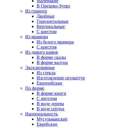
Маленькие
В Орехово-Зуево
Из гранита
Двойные
Горизонтальные
Вертикальные
С крестом
Из мрамора
Из белого мрамора
С крестом
Из дикого камня
В форме скалы
В форме валуна
Эксклюзивные
Из стекла
Изготовление скульптур
Европейские
По форме
В форме книги
С ангелом
В виде дерева
В виде сердца
Национальность
Мусульманские
Еврейские