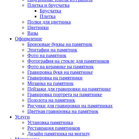
Плитка и брусчатка
Брусчатка
Плитка
Полки для цветника
Цветники
Вазы
Оформление
Бронзовые буквы на памятник
Эпитафии на памятник
Фото на памятник
Фотография на стекле для памятников
Фото на керамике на памятник
Гравировка букв на памятнике
Гравировка на памятники
Мозаика на памятник
Пейзажи для гравировки на памятнике
Гравировка портрета на памятнике
Позолота на памятник
Рисунки для гравировки на памятниках
Цветная гравировка на памятник
Услуги
Установка памятника
Реставрация памятников
Дизайн памятника на могилу