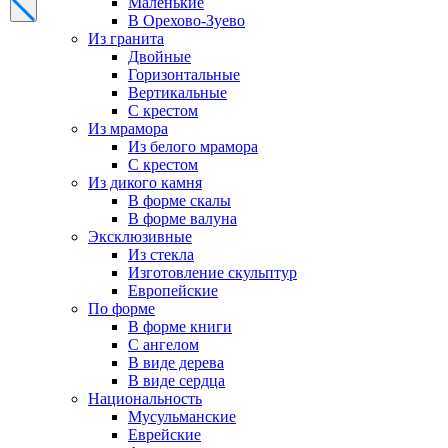
Маленькие
В Орехово-Зуево
Из гранита
Двойные
Горизонтальные
Вертикальные
С крестом
Из мрамора
Из белого мрамора
С крестом
Из дикого камня
В форме скалы
В форме валуна
Эксклюзивные
Из стекла
Изготовление скульптур
Европейские
По форме
В форме книги
С ангелом
В виде дерева
В виде сердца
Национальность
Мусульманские
Еврейские