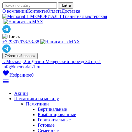
О компании
Контакты
Оплата
Доставка
МЕМОРИАЛ-1
Гранитная мастерская
+7 (930) 938-53-38
Обратный звонок
г. Москва, 2-й Дачно-Мещерский проезд 34 стр.1
info@memorial-1.ru
favorite
Избранное
0
menu
Акции
Памятники на могилу
Памятники
Вертикальные
Комбинированные
Горизонтальные
Готовые
Семейные