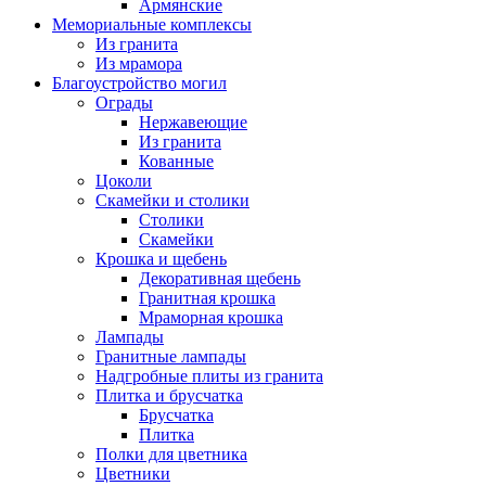
Армянские
Мемориальные комплексы
Из гранита
Из мрамора
Благоустройство могил
Ограды
Нержавеющие
Из гранита
Кованные
Цоколи
Скамейки и столики
Столики
Скамейки
Крошка и щебень
Декоративная щебень
Гранитная крошка
Мраморная крошка
Лампады
Гранитные лампады
Надгробные плиты из гранита
Плитка и брусчатка
Брусчатка
Плитка
Полки для цветника
Цветники