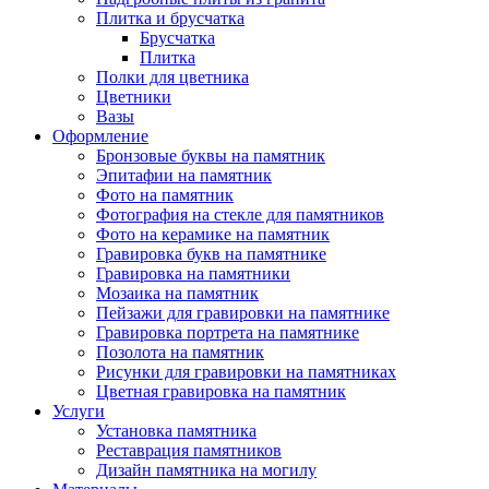
Плитка и брусчатка
Брусчатка
Плитка
Полки для цветника
Цветники
Вазы
Оформление
Бронзовые буквы на памятник
Эпитафии на памятник
Фото на памятник
Фотография на стекле для памятников
Фото на керамике на памятник
Гравировка букв на памятнике
Гравировка на памятники
Мозаика на памятник
Пейзажи для гравировки на памятнике
Гравировка портрета на памятнике
Позолота на памятник
Рисунки для гравировки на памятниках
Цветная гравировка на памятник
Услуги
Установка памятника
Реставрация памятников
Дизайн памятника на могилу