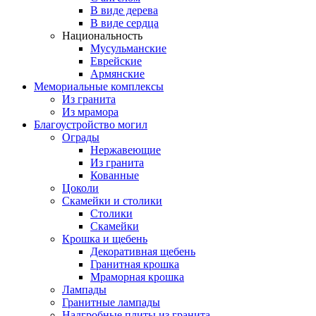
В виде дерева
В виде сердца
Национальность
Мусульманские
Еврейские
Армянские
Мемориальные комплексы
Из гранита
Из мрамора
Благоустройство могил
Ограды
Нержавеющие
Из гранита
Кованные
Цоколи
Скамейки и столики
Столики
Скамейки
Крошка и щебень
Декоративная щебень
Гранитная крошка
Мраморная крошка
Лампады
Гранитные лампады
Надгробные плиты из гранита