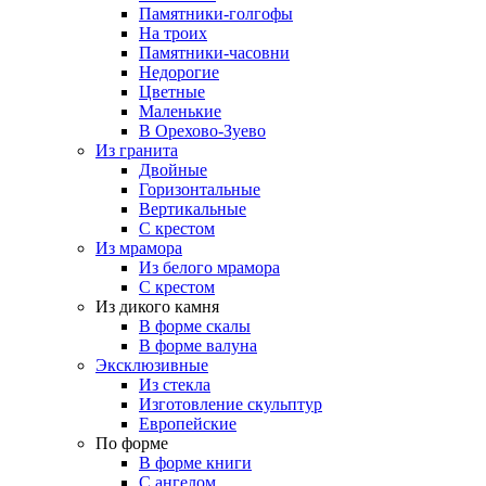
Памятники-голгофы
На троих
Памятники-часовни
Недорогие
Цветные
Маленькие
В Орехово-Зуево
Из гранита
Двойные
Горизонтальные
Вертикальные
С крестом
Из мрамора
Из белого мрамора
С крестом
Из дикого камня
В форме скалы
В форме валуна
Эксклюзивные
Из стекла
Изготовление скульптур
Европейские
По форме
В форме книги
С ангелом