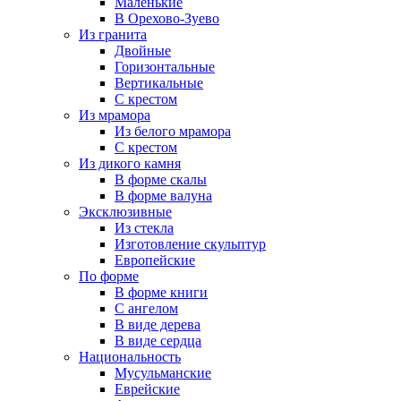
Маленькие
В Орехово-Зуево
Из гранита
Двойные
Горизонтальные
Вертикальные
С крестом
Из мрамора
Из белого мрамора
С крестом
Из дикого камня
В форме скалы
В форме валуна
Эксклюзивные
Из стекла
Изготовление скульптур
Европейские
По форме
В форме книги
С ангелом
В виде дерева
В виде сердца
Национальность
Мусульманские
Еврейские