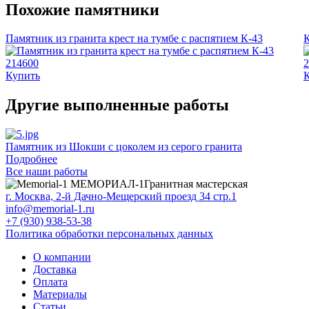
Похожие памятники
Памятник из гранита крест на тумбе с распятием К-43
К
214600
2
Купить
Другие выполненные работы
Памятник из Шокши с цоколем из серого гранита
Д
Подробнее
Все наши работы
МЕМОРИАЛ-1
Гранитная мастерская
г. Москва, 2-й Дачно-Мещерский проезд 34 стр.1
info@memorial-1.ru
+7 (930) 938-53-38
Политика обработки персональных данных
О компании
Доставка
Оплата
Материалы
Статьи