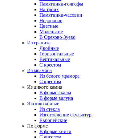
Памятники-голгофы
На троих
Памятники-часовни
Недорогие
Цветные
Маленькие
В Орехово-Зуево
Из гранита
Двойные
Горизонтальные
Вертикальные
С крестом
Из мрамора
Из белого мрамора
С крестом
Из дикого камня
В форме скалы
В форме валуна
Эксклюзивные
Из стекла
Изготовление скульптур
Европейские
По форме
В форме книги
С ангелом