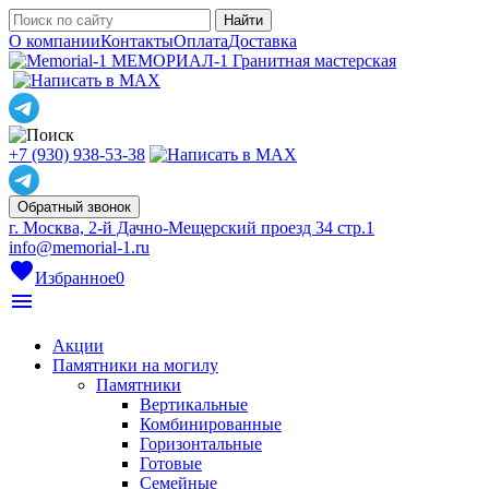
О компании
Контакты
Оплата
Доставка
МЕМОРИАЛ-1
Гранитная мастерская
+7 (930) 938-53-38
Обратный звонок
г. Москва, 2-й Дачно-Мещерский проезд 34 стр.1
info@memorial-1.ru
favorite
Избранное
0
menu
Акции
Памятники на могилу
Памятники
Вертикальные
Комбинированные
Горизонтальные
Готовые
Семейные