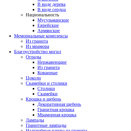
В виде дерева
В виде сердца
Национальность
Мусульманские
Еврейские
Армянские
Мемориальные комплексы
Из гранита
Из мрамора
Благоустройство могил
Ограды
Нержавеющие
Из гранита
Кованные
Цоколи
Скамейки и столики
Столики
Скамейки
Крошка и щебень
Декоративная щебень
Гранитная крошка
Мраморная крошка
Лампады
Гранитные лампады
Надгробные плиты из гранита