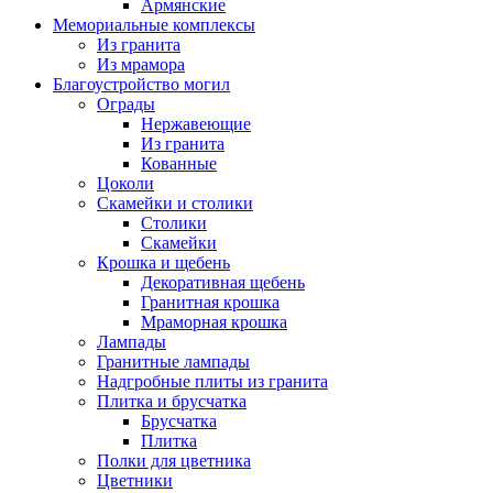
Армянские
Мемориальные комплексы
Из гранита
Из мрамора
Благоустройство могил
Ограды
Нержавеющие
Из гранита
Кованные
Цоколи
Скамейки и столики
Столики
Скамейки
Крошка и щебень
Декоративная щебень
Гранитная крошка
Мраморная крошка
Лампады
Гранитные лампады
Надгробные плиты из гранита
Плитка и брусчатка
Брусчатка
Плитка
Полки для цветника
Цветники