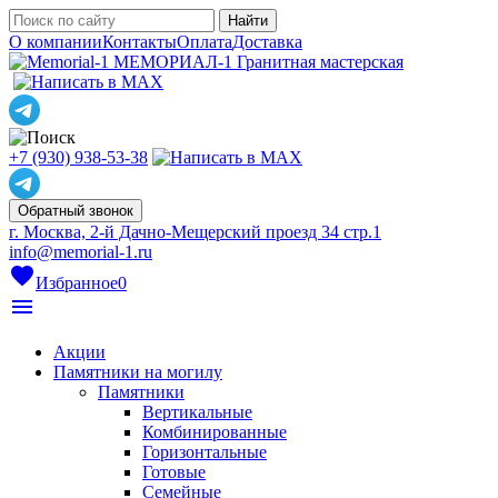
О компании
Контакты
Оплата
Доставка
МЕМОРИАЛ-1
Гранитная мастерская
+7 (930) 938-53-38
Обратный звонок
г. Москва, 2-й Дачно-Мещерский проезд 34 стр.1
info@memorial-1.ru
favorite
Избранное
0
menu
Акции
Памятники на могилу
Памятники
Вертикальные
Комбинированные
Горизонтальные
Готовые
Семейные