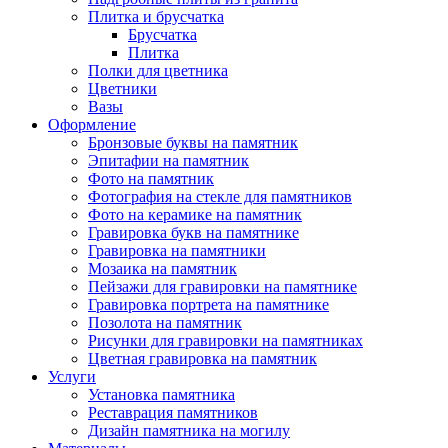
Плитка и брусчатка
Брусчатка
Плитка
Полки для цветника
Цветники
Вазы
Оформление
Бронзовые буквы на памятник
Эпитафии на памятник
Фото на памятник
Фотография на стекле для памятников
Фото на керамике на памятник
Гравировка букв на памятнике
Гравировка на памятники
Мозаика на памятник
Пейзажи для гравировки на памятнике
Гравировка портрета на памятнике
Позолота на памятник
Рисунки для гравировки на памятниках
Цветная гравировка на памятник
Услуги
Установка памятника
Реставрация памятников
Дизайн памятника на могилу