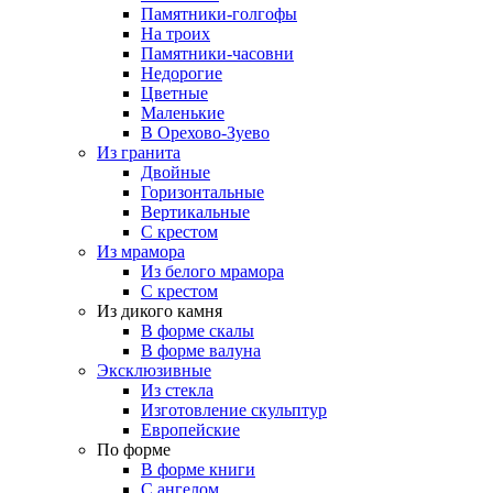
Памятники-голгофы
На троих
Памятники-часовни
Недорогие
Цветные
Маленькие
В Орехово-Зуево
Из гранита
Двойные
Горизонтальные
Вертикальные
С крестом
Из мрамора
Из белого мрамора
С крестом
Из дикого камня
В форме скалы
В форме валуна
Эксклюзивные
Из стекла
Изготовление скульптур
Европейские
По форме
В форме книги
С ангелом