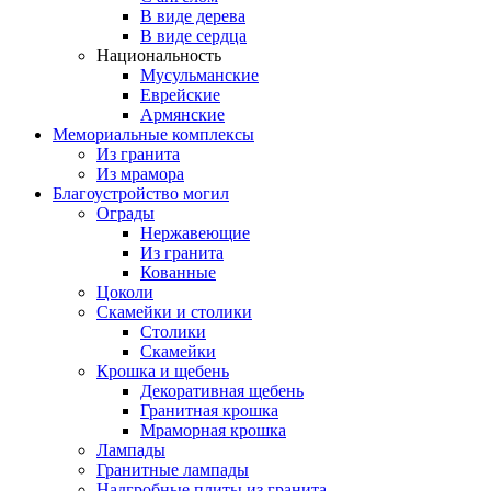
В виде дерева
В виде сердца
Национальность
Мусульманские
Еврейские
Армянские
Мемориальные комплексы
Из гранита
Из мрамора
Благоустройство могил
Ограды
Нержавеющие
Из гранита
Кованные
Цоколи
Скамейки и столики
Столики
Скамейки
Крошка и щебень
Декоративная щебень
Гранитная крошка
Мраморная крошка
Лампады
Гранитные лампады
Надгробные плиты из гранита