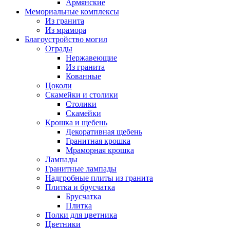
Армянские
Мемориальные комплексы
Из гранита
Из мрамора
Благоустройство могил
Ограды
Нержавеющие
Из гранита
Кованные
Цоколи
Скамейки и столики
Столики
Скамейки
Крошка и щебень
Декоративная щебень
Гранитная крошка
Мраморная крошка
Лампады
Гранитные лампады
Надгробные плиты из гранита
Плитка и брусчатка
Брусчатка
Плитка
Полки для цветника
Цветники