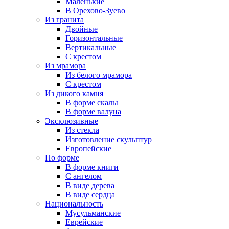
Маленькие
В Орехово-Зуево
Из гранита
Двойные
Горизонтальные
Вертикальные
С крестом
Из мрамора
Из белого мрамора
С крестом
Из дикого камня
В форме скалы
В форме валуна
Эксклюзивные
Из стекла
Изготовление скульптур
Европейские
По форме
В форме книги
С ангелом
В виде дерева
В виде сердца
Национальность
Мусульманские
Еврейские