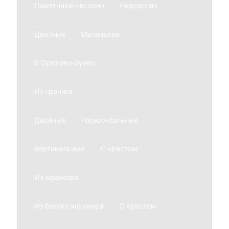
Памятники-часовни
Недорогие
Цветные
Маленькие
В Орехово-Зуево
Из гранита
Двойные
Горизонтальные
Вертикальные
С крестом
Из мрамора
Из белого мрамора
С крестом