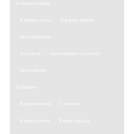
Из дикого камня
В форме скалы
В форме валуна
Эксклюзивные
Из стекла
Изготовление скульптур
Европейские
По форме
В форме книги
С ангелом
В виде дерева
В виде сердца