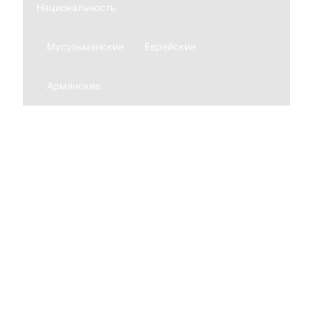
Национальность
Мусульманские
Еврейские
Армянские
Мемориальные комплексы
Из гранита
Из мрамора
Благоустройство могил
Ограды
Нержавеющие
Из гранита
Кованные