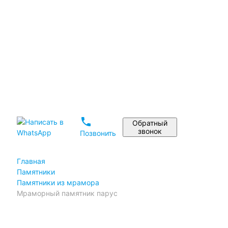
Установка памятника
Реставрация памятников
Дизайн памятника на могилу
Материалы
Статьи
Портфолио
Отзывы
phone
Обратный
звонок
Позвонить
Главная
Памятники
Памятники из мрамора
Мраморный памятник парус