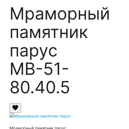
Мраморный
памятник
парус
МВ-51-
80.40.5
favorite
Мраморный памятник парус