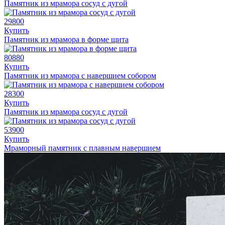
Памятник из мрамора сосуд с дугой
29800
Купить
Памятник из мрамора в форме щита
80880
Купить
Памятник из мрамора с навершием собором
28300
Купить
Памятник из мрамора сосуд с дугой
53900
Купить
Мраморный памятник с плавным навершием