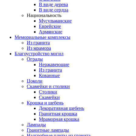
В виде дерева
В виде сердца
Национальность
Мусульманские
Еврейские
Армянские
Мемориальные комплексы
Из гранита
Из мрамора
Благоустройство могил
Ограды
Нержавеющие
Из гранита
Кованные
Цоколи
Скамейки и столики
Столики
Скамейки
Крошка и щебень
Декоративная щебень
Гранитная крошка
Мраморная крошка
Лампады
Гранитные лампады
Надгробные плиты из гранита