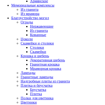
Армянские
Мемориальные комплексы
Из гранита
Из мрамора
Благоустройство могил
Ограды
Нержавеющие
Из гранита
Кованные
Цоколи
Скамейки и столики
Столики
Скамейки
Крошка и щебень
Декоративная щебень
Гранитная крошка
Мраморная крошка
Лампады
Гранитные лампады
Надгробные плиты из гранита
Плитка и брусчатка
Брусчатка
Плитка
Полки для цветника
Цветники