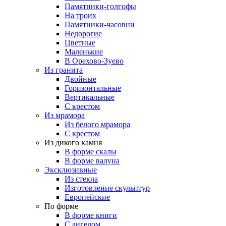
Памятники-голгофы
На троих
Памятники-часовни
Недорогие
Цветные
Маленькие
В Орехово-Зуево
Из гранита
Двойные
Горизонтальные
Вертикальные
С крестом
Из мрамора
Из белого мрамора
С крестом
Из дикого камня
В форме скалы
В форме валуна
Эксклюзивные
Из стекла
Изготовление скульптур
Европейские
По форме
В форме книги
С ангелом