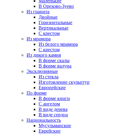
Маленькие
В Орехово-Зуево
Из гранита
Двойные
Горизонтальные
Вертикальные
С крестом
Из мрамора
Из белого мрамора
С крестом
Из дикого камня
В форме скалы
В форме валуна
Эксклюзивные
Из стекла
Изготовление скульптур
Европейские
По форме
В форме книги
С ангелом
В виде дерева
В виде сердца
Национальность
Мусульманские
Еврейские