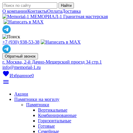
О компании
Контакты
Оплата
Доставка
МЕМОРИАЛ-1
Гранитная мастерская
+7 (930) 938-53-38
Обратный звонок
г. Москва, 2-й Дачно-Мещерский проезд 34 стр.1
info@memorial-1.ru
favorite
Избранное
0
menu
Акции
Памятники на могилу
Памятники
Вертикальные
Комбинированные
Горизонтальные
Готовые
Семейные