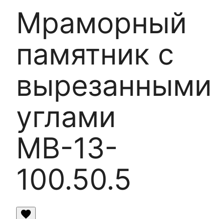
Мраморный
памятник с
вырезанными
углами
МВ-13-
100.50.5
favorite