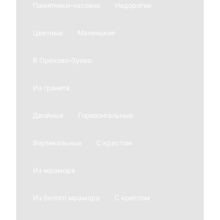
Памятники-часовни
Недорогие
Цветные
Маленькие
В Орехово-Зуево
Из гранита
Двойные
Горизонтальные
Вертикальные
С крестом
Из мрамора
Из белого мрамора
С крестом