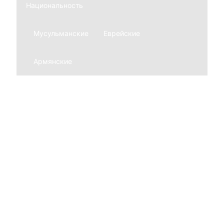
Национальность
Мусульманские
Еврейские
Армянские
Мемориальные комплексы
Из гранита
Из мрамора
Благоустройство могил
Ограды
Нержавеющие
Из гранита
Кованные