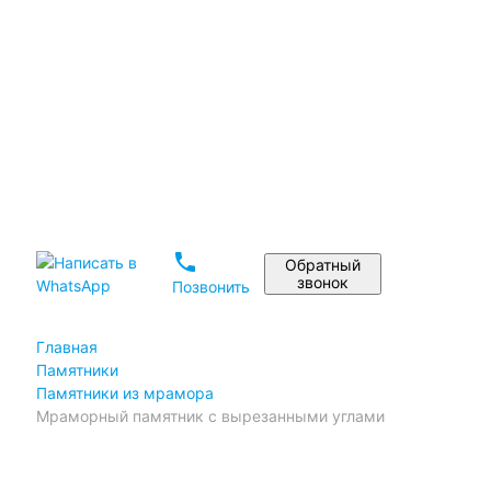
Установка памятника
Реставрация памятников
Дизайн памятника на могилу
Материалы
Статьи
Портфолио
Отзывы
phone
Обратный
звонок
Позвонить
Главная
Памятники
Памятники из мрамора
Мраморный памятник с вырезанными углами