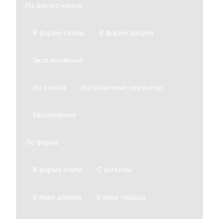
Из дикого камня
В форме скалы
В форме валуна
Эксклюзивные
Из стекла
Изготовление скульптур
Европейские
По форме
В форме книги
С ангелом
В виде дерева
В виде сердца