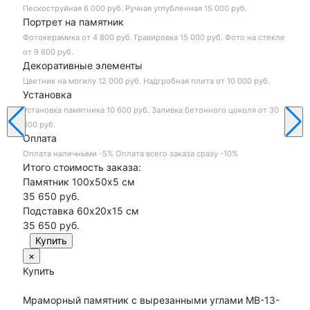
Пескоструйная
6 000 руб.
Ручная углубленная
15 000 руб.
Портрет на памятник
Фотокерамика
от 4 800 руб.
Гравировка
15 000 руб.
Фото на стекле
от 9 600 руб.
Декоративные элементы
Цветник на могилу
12 000 руб.
Надгробная плита
от 10 000 руб.
Установка
Установка памятника
10 600 руб.
Заливка бетонного цоколя
от 30
000 руб.
Оплата
Оплата наличными
-5%
Оплата всего заказа сразу
-10%
Итого стоимость заказа:
Памятник 100х50х5 см
35 650 руб.
Подставка 60х20х15 см
35 650
руб.
×
Купить
Мраморный памятник с вырезанными углами МВ-13-