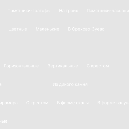
Памятники-голгофы
На троих
Памятники-часовни
Цветные
Маленькие
В Орехово-Зуево
Горизонтальные
Вертикальные
С крестом
а
Из дикого камня
 мрамора
С крестом
В форме скалы
В форме валун
ные