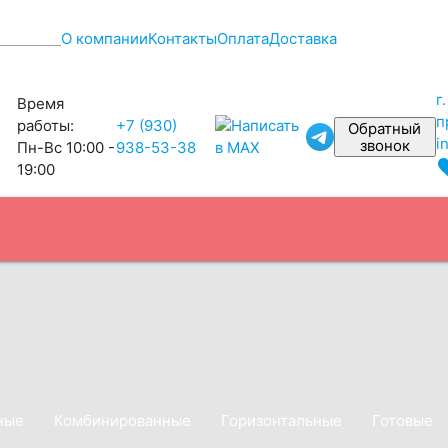
О компании
Контакты
Оплата
Доставка
г
Время
п
работы:
+7 (930)
Обратный
i
звонок
Пн-Вс 10:00 -
938-53-38
favo
19:00
ные
Комбинированные
Горизонтальные
Готовые