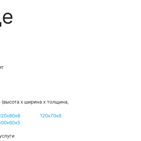
де
ит
а
(высота х ширина х толщина,
120х80х8
120х70х8
100х60х5
услуги