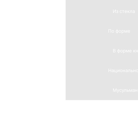
Из стекла
По форме
В форме к
Национально
Мусульман
Мемориальные комплексы
Из гранита
Из мрамора