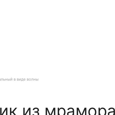
я гравировки на памятниках
Цветная гравировка на памя
Ма
аврация памятников
Дизайн памятника на могилу
По
альный в виде волны
ик из мрамор