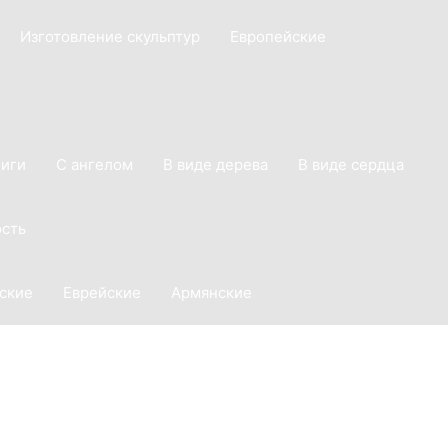
Изготовление скульптур
Европейские
ниги
С ангелом
В виде дерева
В виде сердца
сть
ские
Еврейские
Армянские