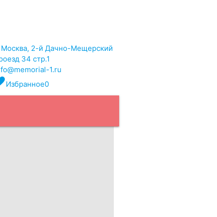
. Москва, 2-й Дачно-Мещерский
роезд 34 стр.1
nfo@memorial-1.ru
rite
Избранное
0