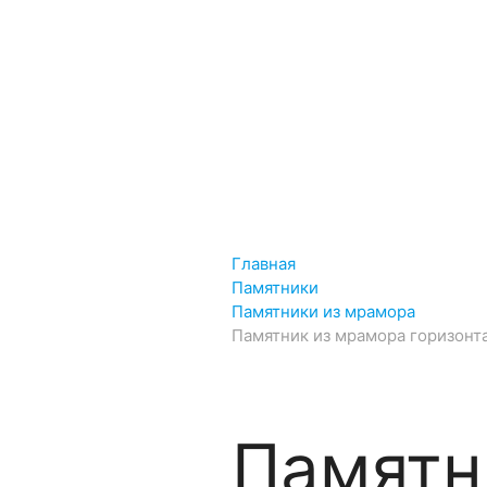
Рисунки дл
Услуги
Установка памятника
Рест
Главная
Памятники
Памятники из мрамора
Памятник из мрамора горизонт
Памятн