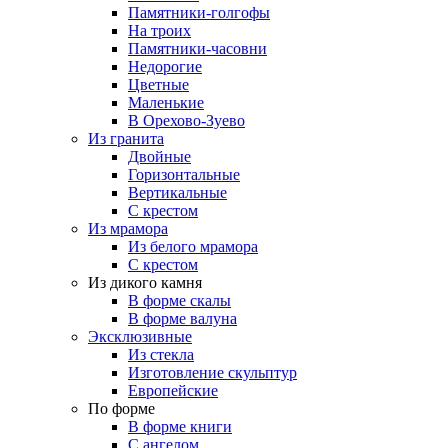
Памятники-голгофы
На троих
Памятники-часовни
Недорогие
Цветные
Маленькие
В Орехово-Зуево
Из гранита
Двойные
Горизонтальные
Вертикальные
С крестом
Из мрамора
Из белого мрамора
С крестом
Из дикого камня
В форме скалы
В форме валуна
Эксклюзивные
Из стекла
Изготовление скульптур
Европейские
По форме
В форме книги
С ангелом