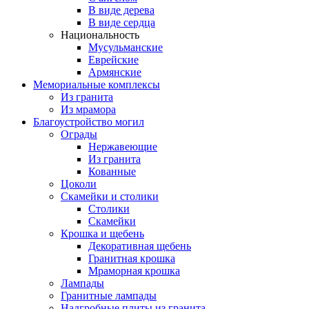
В виде дерева
В виде сердца
Национальность
Мусульманские
Еврейские
Армянские
Мемориальные комплексы
Из гранита
Из мрамора
Благоустройство могил
Ограды
Нержавеющие
Из гранита
Кованные
Цоколи
Скамейки и столики
Столики
Скамейки
Крошка и щебень
Декоративная щебень
Гранитная крошка
Мраморная крошка
Лампады
Гранитные лампады
Надгробные плиты из гранита