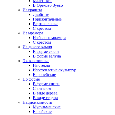
Маленькие
В Орехово-Зуево
Из гранита
Двойные
Горизонтальные
Вертикальные
С крестом
Из мрамора
Из белого мрамора
С крестом
Из дикого камня
В форме скалы
В форме валуна
Эксклюзивные
Из стекла
Изготовление скульптур
Европейские
По форме
В форме книги
С ангелом
В виде дерева
В виде сердца
Национальность
Мусульманские
Еврейские