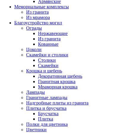
Армянские
Мемориальные комплексы
Из гранита
Из мрамора
Благоустройство могил
Ограды
Нержавеющие
Из гранита
Кованные
Цоколи
Скамейки и столики
Столики
Скамейки
Крошка и щебень
Декоративная щебень
Гранитная крошка
Мраморная крошка
Лампады
Гранитные лампады
Надгробные плиты из гранита
Плитка и брусчатка
Брусчатка
Плитка
Полки для цветника
Цветники