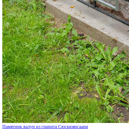
Памятник валун из гранита Сюскюянсаари