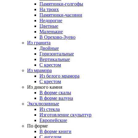
Памятники-голгофы
На троих
Памятники-часовни
Недорогие
Цветные
Маленькие
В Орехово-Зуево
Из гранита
Двойные
Горизонтальные
Вертикальные
С крестом
Из мрамора
Из белого мрамора
С крестом
Из дикого камня
В форме скалы
В форме валуна
Эксклюзивные
Из стекла
Изготовление скульптур
Европейские
По форме
В форме книги
С ангелом