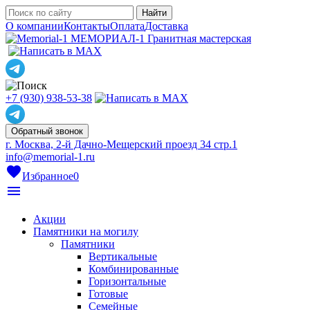
О компании
Контакты
Оплата
Доставка
МЕМОРИАЛ-1
Гранитная мастерская
+7 (930) 938-53-38
Обратный звонок
г. Москва, 2-й Дачно-Мещерский проезд 34 стр.1
info@memorial-1.ru
favorite
Избранное
0
menu
Акции
Памятники на могилу
Памятники
Вертикальные
Комбинированные
Горизонтальные
Готовые
Семейные