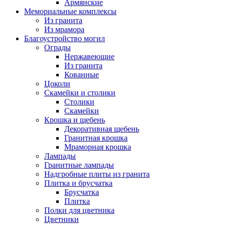
Армянские
Мемориальные комплексы
Из гранита
Из мрамора
Благоустройство могил
Ограды
Нержавеющие
Из гранита
Кованные
Цоколи
Скамейки и столики
Столики
Скамейки
Крошка и щебень
Декоративная щебень
Гранитная крошка
Мраморная крошка
Лампады
Гранитные лампады
Надгробные плиты из гранита
Плитка и брусчатка
Брусчатка
Плитка
Полки для цветника
Цветники