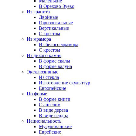
Маленькие
В Орехово-Зуево
Из гранита
Двойные
Горизонтальные
Вертикальные
С крестом
Из мрамора
Из белого мрамора
С крестом
Из дикого камня
В форме скалы
В форме валуна
Эксклюзивные
Из стекла
Изготовление скульптур
Европейские
По форме
В форме книги
С ангелом
В виде дерева
В виде сердца
Национальность
Мусульманские
Еврейские