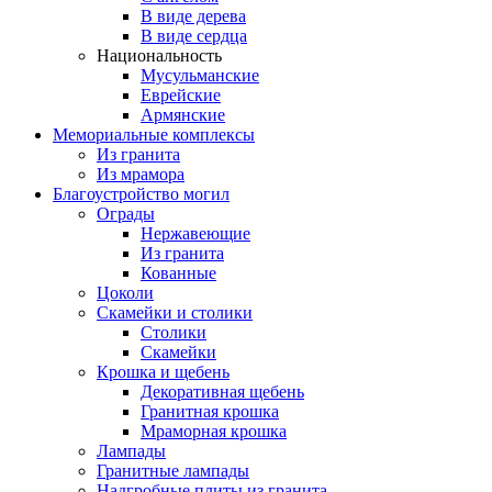
В виде дерева
В виде сердца
Национальность
Мусульманские
Еврейские
Армянские
Мемориальные комплексы
Из гранита
Из мрамора
Благоустройство могил
Ограды
Нержавеющие
Из гранита
Кованные
Цоколи
Скамейки и столики
Столики
Скамейки
Крошка и щебень
Декоративная щебень
Гранитная крошка
Мраморная крошка
Лампады
Гранитные лампады
Надгробные плиты из гранита