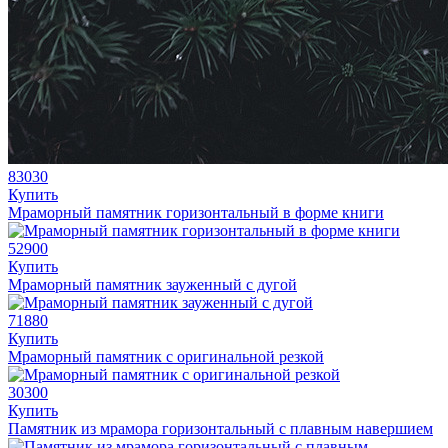
83030
Купить
Мраморный памятник горизонтальный в форме книги
52900
Купить
Мраморный памятник зауженный с дугой
71880
Купить
Мраморный памятник с оригинальной резкой
30300
Купить
Памятник из мрамора горизонтальный с плавным навершием