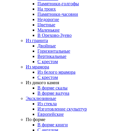
Памятники-голгофы
На троих
Памятники-часовни
Недорогие
Цветные
Маленькие
В Орехово-Зуево
Из гранита
Двойные
Горизонтальные
Вертикальные
С крестом
Из мрамора
Из белого мрамора
С крестом
Из дикого камня
В форме скалы
В форме валуна
Эксклюзивные
Из стекла
Изготовление скульптур
Европейские
По форме
В форме книги
С ангелом