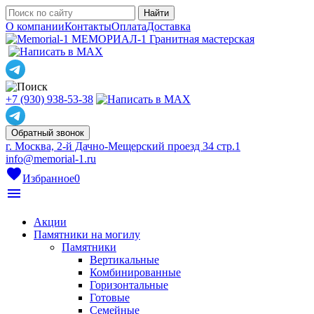
О компании
Контакты
Оплата
Доставка
МЕМОРИАЛ-1
Гранитная мастерская
+7 (930) 938-53-38
Обратный звонок
г. Москва, 2-й Дачно-Мещерский проезд 34 стр.1
info@memorial-1.ru
favorite
Избранное
0
menu
Акции
Памятники на могилу
Памятники
Вертикальные
Комбинированные
Горизонтальные
Готовые
Семейные