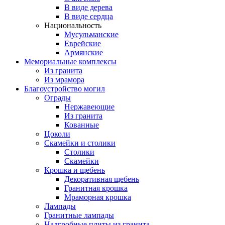
В виде дерева
В виде сердца
Национальность
Мусульманские
Еврейские
Армянские
Мемориальные комплексы
Из гранита
Из мрамора
Благоустройство могил
Ограды
Нержавеющие
Из гранита
Кованные
Цоколи
Скамейки и столики
Столики
Скамейки
Крошка и щебень
Декоративная щебень
Гранитная крошка
Мраморная крошка
Лампады
Гранитные лампады
Надгробные плиты из гранита