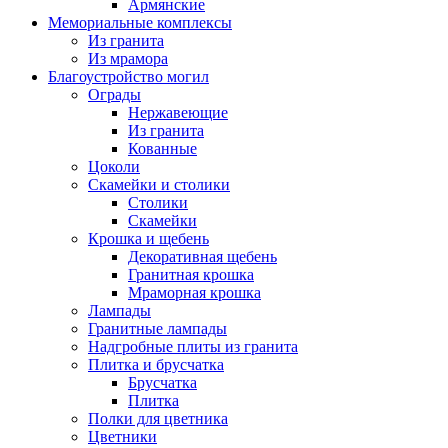
Армянские
Мемориальные комплексы
Из гранита
Из мрамора
Благоустройство могил
Ограды
Нержавеющие
Из гранита
Кованные
Цоколи
Скамейки и столики
Столики
Скамейки
Крошка и щебень
Декоративная щебень
Гранитная крошка
Мраморная крошка
Лампады
Гранитные лампады
Надгробные плиты из гранита
Плитка и брусчатка
Брусчатка
Плитка
Полки для цветника
Цветники