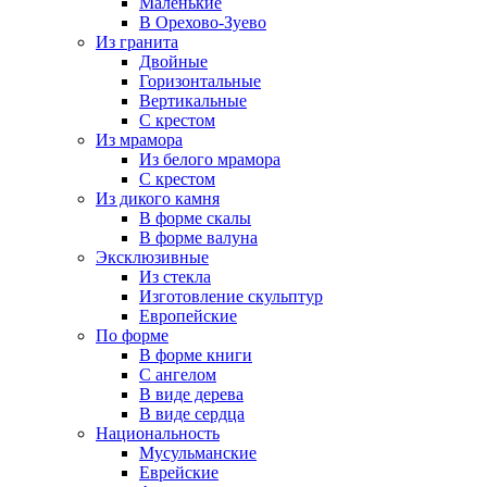
Маленькие
В Орехово-Зуево
Из гранита
Двойные
Горизонтальные
Вертикальные
С крестом
Из мрамора
Из белого мрамора
С крестом
Из дикого камня
В форме скалы
В форме валуна
Эксклюзивные
Из стекла
Изготовление скульптур
Европейские
По форме
В форме книги
С ангелом
В виде дерева
В виде сердца
Национальность
Мусульманские
Еврейские