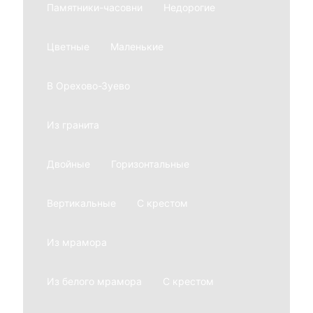
Памятники-часовни
Недорогие
Цветные
Маленькие
В Орехово-Зуево
Из гранита
Двойные
Горизонтальные
Вертикальные
С крестом
Из мрамора
Из белого мрамора
С крестом