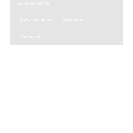
Национальность
Мусульманские
Еврейские
Армянские
Мемориальные комплексы
Из гранита
Из мрамора
Благоустройство могил
Ограды
Нержавеющие
Из гранита
Кованные