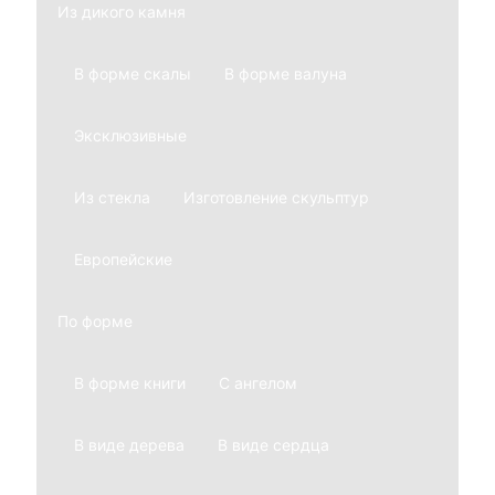
Из дикого камня
В форме скалы
В форме валуна
Эксклюзивные
Из стекла
Изготовление скульптур
Европейские
По форме
В форме книги
С ангелом
В виде дерева
В виде сердца