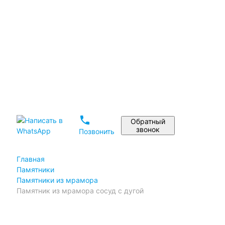
Установка памятника
Реставрация памятников
Дизайн памятника на могилу
Материалы
Статьи
Портфолио
Отзывы
phone
Обратный
звонок
Позвонить
Главная
Памятники
Памятники из мрамора
Памятник из мрамора сосуд с дугой