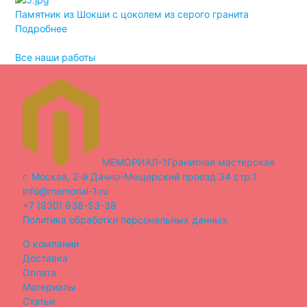
Памятник из Шокши с цоколем из серого гранита
Дв
Подробнее
По
Все наши работы
МЕМОРИАЛ-1
Гранитная мастерская
г. Москва, 2-й Дачно-Мещерский проезд 34 стр.1
info@memorial-1.ru
+7 (930) 938-53-38
Политика обработки персональных данных
О компании
Доставка
Оплата
Материалы
Статьи