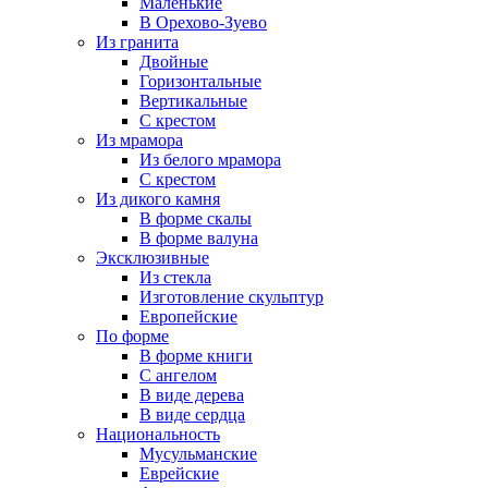
Маленькие
В Орехово-Зуево
Из гранита
Двойные
Горизонтальные
Вертикальные
С крестом
Из мрамора
Из белого мрамора
С крестом
Из дикого камня
В форме скалы
В форме валуна
Эксклюзивные
Из стекла
Изготовление скульптур
Европейские
По форме
В форме книги
С ангелом
В виде дерева
В виде сердца
Национальность
Мусульманские
Еврейские