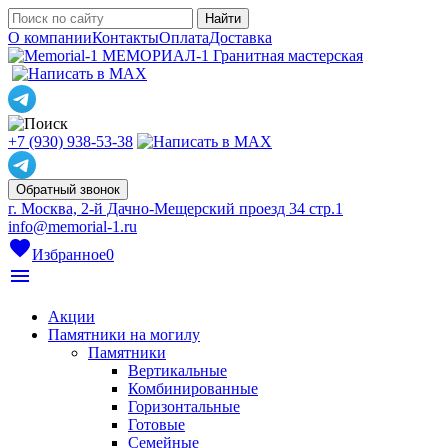
О компании
Контакты
Оплата
Доставка
МЕМОРИАЛ-1
Гранитная мастерская
+7 (930) 938-53-38
Обратный звонок
г. Москва, 2-й Дачно-Мещерский проезд 34 стр.1
info@memorial-1.ru
favorite
Избранное
0
menu
Акции
Памятники на могилу
Памятники
Вертикальные
Комбинированные
Горизонтальные
Готовые
Семейные