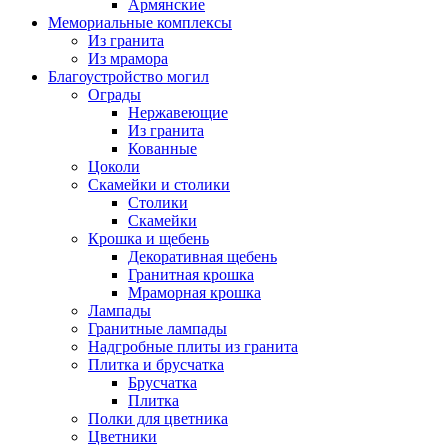
Армянские
Мемориальные комплексы
Из гранита
Из мрамора
Благоустройство могил
Ограды
Нержавеющие
Из гранита
Кованные
Цоколи
Скамейки и столики
Столики
Скамейки
Крошка и щебень
Декоративная щебень
Гранитная крошка
Мраморная крошка
Лампады
Гранитные лампады
Надгробные плиты из гранита
Плитка и брусчатка
Брусчатка
Плитка
Полки для цветника
Цветники