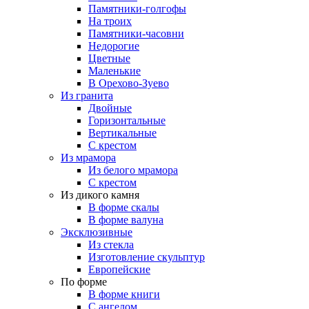
Памятники-голгофы
На троих
Памятники-часовни
Недорогие
Цветные
Маленькие
В Орехово-Зуево
Из гранита
Двойные
Горизонтальные
Вертикальные
С крестом
Из мрамора
Из белого мрамора
С крестом
Из дикого камня
В форме скалы
В форме валуна
Эксклюзивные
Из стекла
Изготовление скульптур
Европейские
По форме
В форме книги
С ангелом