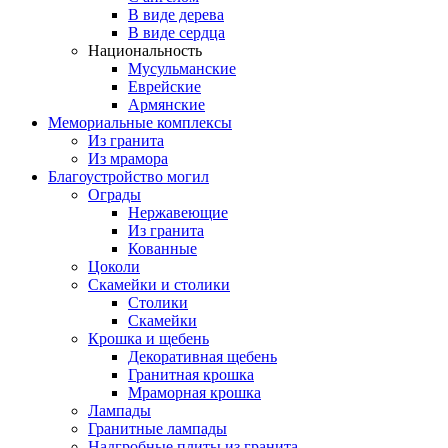
В виде дерева
В виде сердца
Национальность
Мусульманские
Еврейские
Армянские
Мемориальные комплексы
Из гранита
Из мрамора
Благоустройство могил
Ограды
Нержавеющие
Из гранита
Кованные
Цоколи
Скамейки и столики
Столики
Скамейки
Крошка и щебень
Декоративная щебень
Гранитная крошка
Мраморная крошка
Лампады
Гранитные лампады
Надгробные плиты из гранита