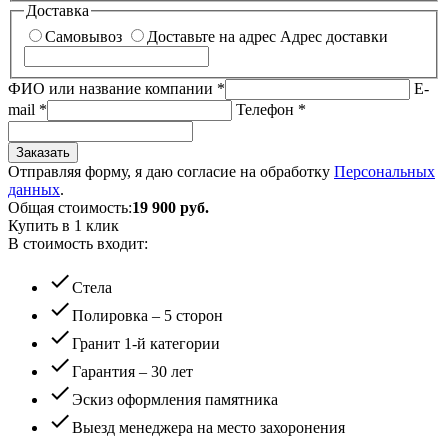
Доставка
Самовывоз
Доставьте на адрес
Адрес доставки
ФИО или название компании
*
E-
mail
*
Телефон
*
Заказать
Отправляя форму, я даю согласие на обработку
Персональных
данных
.
Общая стоимость:
19 900
руб.
Купить в 1 клик
В стоимость входит:
check
Стела
check
Полировка – 5 сторон
check
Гранит 1-й категории
check
Гарантия – 30 лет
check
Эскиз оформления памятника
check
Выезд менеджера на место захоронения