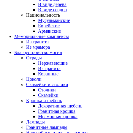
В виде дерева
В виде сердца
Национальность
Мусульманские
Еврейские
Армянские
Мемориальные комплексы
Из гранита
Из мрамора
Благоустройство могил
Ограды
Нержавеющие
Из гранита
Кованные
Цоколи
Скамейки и столики
Столики
Скамейки
Крошка и щебень
Декоративная щебень
Гранитная крошка
Мраморная крошка
Лампады
Гранитные лампады
Надгробные плиты из гранита