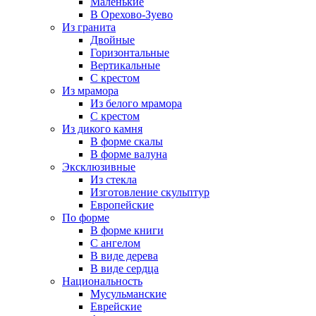
Маленькие
В Орехово-Зуево
Из гранита
Двойные
Горизонтальные
Вертикальные
С крестом
Из мрамора
Из белого мрамора
С крестом
Из дикого камня
В форме скалы
В форме валуна
Эксклюзивные
Из стекла
Изготовление скульптур
Европейские
По форме
В форме книги
С ангелом
В виде дерева
В виде сердца
Национальность
Мусульманские
Еврейские