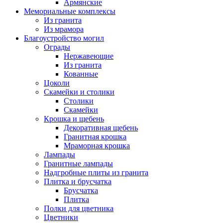
Армянские
Мемориальные комплексы
Из гранита
Из мрамора
Благоустройство могил
Ограды
Нержавеющие
Из гранита
Кованные
Цоколи
Скамейки и столики
Столики
Скамейки
Крошка и щебень
Декоративная щебень
Гранитная крошка
Мраморная крошка
Лампады
Гранитные лампады
Надгробные плиты из гранита
Плитка и брусчатка
Брусчатка
Плитка
Полки для цветника
Цветники