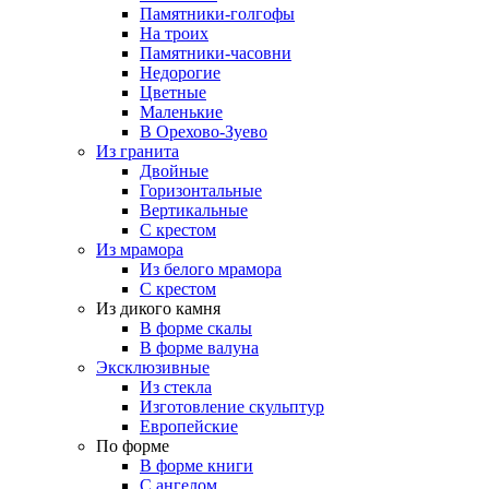
Памятники-голгофы
На троих
Памятники-часовни
Недорогие
Цветные
Маленькие
В Орехово-Зуево
Из гранита
Двойные
Горизонтальные
Вертикальные
С крестом
Из мрамора
Из белого мрамора
С крестом
Из дикого камня
В форме скалы
В форме валуна
Эксклюзивные
Из стекла
Изготовление скульптур
Европейские
По форме
В форме книги
С ангелом