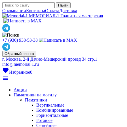
О компании
Контакты
Оплата
Доставка
МЕМОРИАЛ-1
Гранитная мастерская
+7 (930) 938-53-38
Обратный звонок
г. Москва, 2-й Дачно-Мещерский проезд 34 стр.1
info@memorial-1.ru
favorite
Избранное
0
menu
Акции
Памятники на могилу
Памятники
Вертикальные
Комбинированные
Горизонтальные
Готовые
Семейные