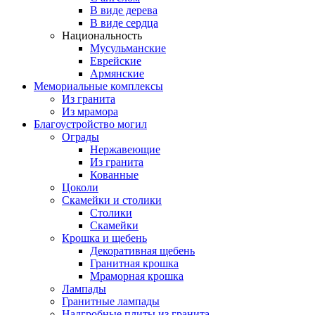
В виде дерева
В виде сердца
Национальность
Мусульманские
Еврейские
Армянские
Мемориальные комплексы
Из гранита
Из мрамора
Благоустройство могил
Ограды
Нержавеющие
Из гранита
Кованные
Цоколи
Скамейки и столики
Столики
Скамейки
Крошка и щебень
Декоративная щебень
Гранитная крошка
Мраморная крошка
Лампады
Гранитные лампады
Надгробные плиты из гранита