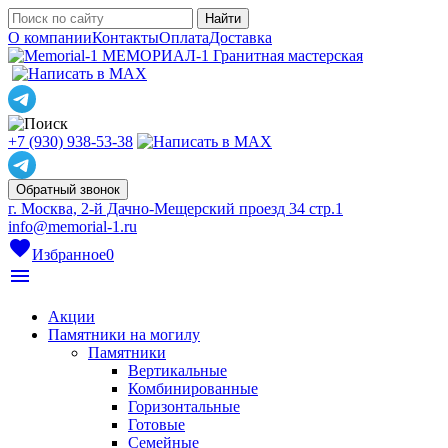
О компании
Контакты
Оплата
Доставка
МЕМОРИАЛ-1
Гранитная мастерская
+7 (930) 938-53-38
Обратный звонок
г. Москва, 2-й Дачно-Мещерский проезд 34 стр.1
info@memorial-1.ru
favorite
Избранное
0
menu
Акции
Памятники на могилу
Памятники
Вертикальные
Комбинированные
Горизонтальные
Готовые
Семейные