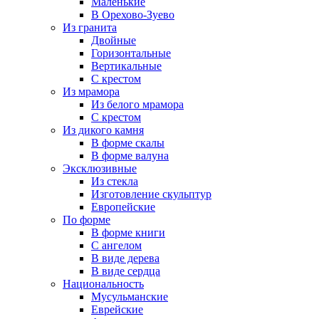
Маленькие
В Орехово-Зуево
Из гранита
Двойные
Горизонтальные
Вертикальные
С крестом
Из мрамора
Из белого мрамора
С крестом
Из дикого камня
В форме скалы
В форме валуна
Эксклюзивные
Из стекла
Изготовление скульптур
Европейские
По форме
В форме книги
С ангелом
В виде дерева
В виде сердца
Национальность
Мусульманские
Еврейские