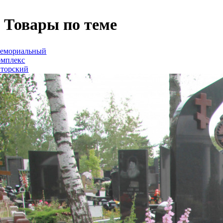
Товары по теме
емориальный
омплекс
вторский