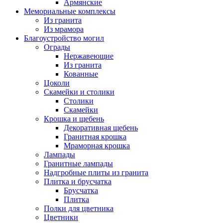
Армянские
Мемориальные комплексы
Из гранита
Из мрамора
Благоустройство могил
Ограды
Нержавеющие
Из гранита
Кованные
Цоколи
Скамейки и столики
Столики
Скамейки
Крошка и щебень
Декоративная щебень
Гранитная крошка
Мраморная крошка
Лампады
Гранитные лампады
Надгробные плиты из гранита
Плитка и брусчатка
Брусчатка
Плитка
Полки для цветника
Цветники