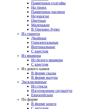
Памятники-голгофы
На троих
Памятники-часовни
Недорогие
Цветные
Маленькие
В Орехово-Зуево
Из гранита
Двойные
Горизонтальные
Вертикальные
С крестом
Из мрамора
Из белого мрамора
С крестом
Из дикого камня
В форме скалы
В форме валуна
Эксклюзивные
Из стекла
Изготовление скульптур
Европейские
По форме
В форме книги
С ангелом