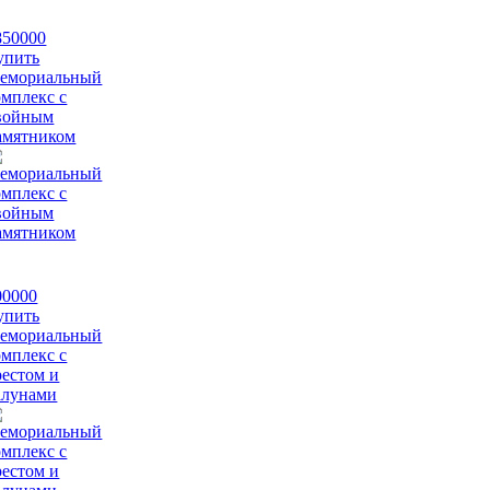
850000
упить
емориальный
омплекс с
войным
амятником
00000
упить
емориальный
омплекс с
рестом и
алунами