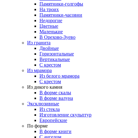
Памятники-голгофы
На троих
Памятники-часовни
Недорогие
Цветные
Маленькие
В Орехово-Зуево
Из гранита
Двойные
Горизонтальные
Вертикальные
С крестом
Из мрамора
Из белого мрамора
С крестом
Из дикого камня
В форме скалы
В форме валуна
Эксклюзивные
Из стекла
Изготовление скульптур
Европейские
По форме
В форме книги
С ангелом