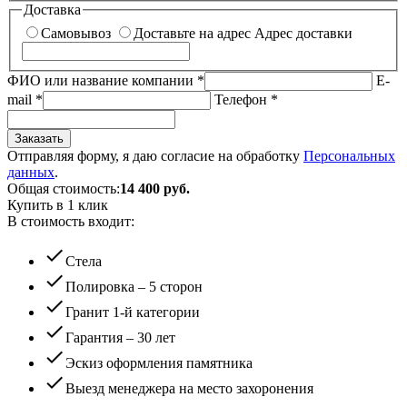
Доставка
Самовывоз
Доставьте на адрес
Адрес доставки
ФИО или название компании
*
E-
mail
*
Телефон
*
Заказать
Отправляя форму, я даю согласие на обработку
Персональных
данных
.
Общая стоимость:
14 400
руб.
Купить в 1 клик
В стоимость входит:
check
Стела
check
Полировка – 5 сторон
check
Гранит 1-й категории
check
Гарантия – 30 лет
check
Эскиз оформления памятника
check
Выезд менеджера на место захоронения