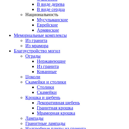
В виде дерева
В виде сердца
Национальность
Мусульманские
Еврейские
Армянские
Мемориальные комплексы
Из гранита
Из мрамора
Благоустройство могил
Ограды
Нержавеющие
Из гранита
Кованные
Цоколи
Скамейки и столики
Столики
Скамейки
Крошка и щебень
Декоративная щебень
Гранитная крошка
Мраморная крошка
Лампады
Гранитные лампады
Надгробные плиты из гранита