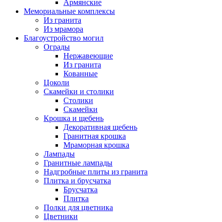
Армянские
Мемориальные комплексы
Из гранита
Из мрамора
Благоустройство могил
Ограды
Нержавеющие
Из гранита
Кованные
Цоколи
Скамейки и столики
Столики
Скамейки
Крошка и щебень
Декоративная щебень
Гранитная крошка
Мраморная крошка
Лампады
Гранитные лампады
Надгробные плиты из гранита
Плитка и брусчатка
Брусчатка
Плитка
Полки для цветника
Цветники