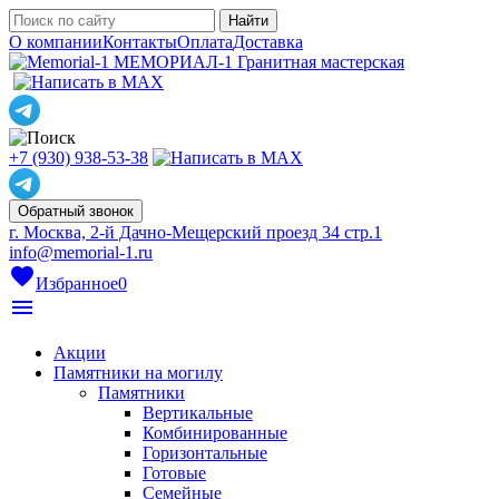
О компании
Контакты
Оплата
Доставка
МЕМОРИАЛ-1
Гранитная мастерская
+7 (930) 938-53-38
Обратный звонок
г. Москва, 2-й Дачно-Мещерский проезд 34 стр.1
info@memorial-1.ru
favorite
Избранное
0
menu
Акции
Памятники на могилу
Памятники
Вертикальные
Комбинированные
Горизонтальные
Готовые
Семейные