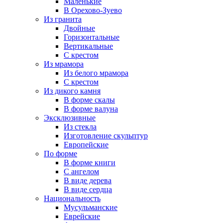
Маленькие
В Орехово-Зуево
Из гранита
Двойные
Горизонтальные
Вертикальные
С крестом
Из мрамора
Из белого мрамора
С крестом
Из дикого камня
В форме скалы
В форме валуна
Эксклюзивные
Из стекла
Изготовление скульптур
Европейские
По форме
В форме книги
С ангелом
В виде дерева
В виде сердца
Национальность
Мусульманские
Еврейские