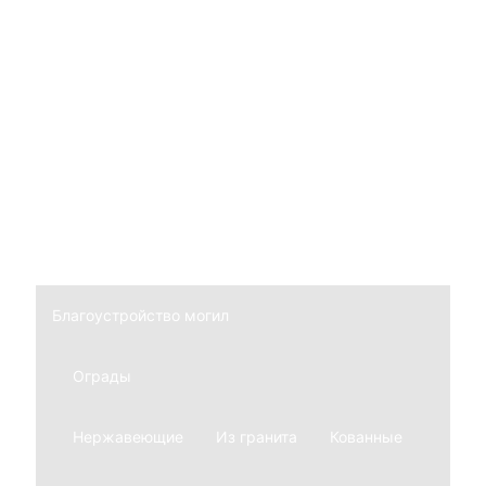
Национальность
Мусульманские
Еврейские
Армянские
Мемориальные комплексы
Из гранита
Из мрамора
Благоустройство могил
Ограды
Нержавеющие
Из гранита
Кованные