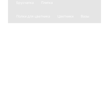
Брусчатка
Плитка
Полки для цветника
Цветники
Вазы
Оформление
Бронзовые буквы на памятник
Эпитафии на памятник
Фото на памятник
Фотография на стекле для памятников
Фото на керамике на памятник
Гравировка букв на памятнике