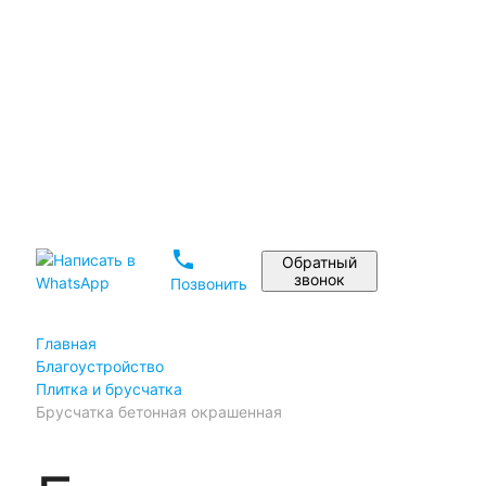
Установка памятника
Реставрация памятников
Дизайн памятника на могилу
Материалы
Статьи
Портфолио
Отзывы
phone
Обратный
звонок
Позвонить
Главная
Благоустройство
Плитка и брусчатка
Брусчатка бетонная окрашенная