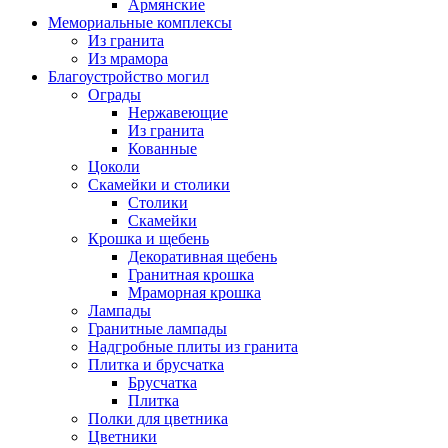
Армянские
Мемориальные комплексы
Из гранита
Из мрамора
Благоустройство могил
Ограды
Нержавеющие
Из гранита
Кованные
Цоколи
Скамейки и столики
Столики
Скамейки
Крошка и щебень
Декоративная щебень
Гранитная крошка
Мраморная крошка
Лампады
Гранитные лампады
Надгробные плиты из гранита
Плитка и брусчатка
Брусчатка
Плитка
Полки для цветника
Цветники