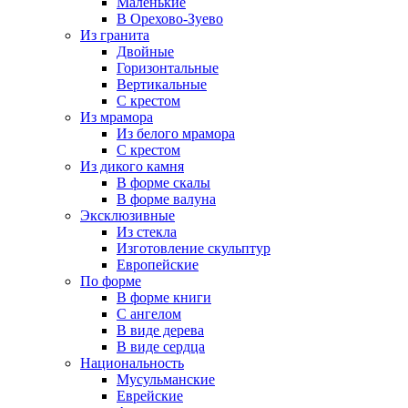
Маленькие
В Орехово-Зуево
Из гранита
Двойные
Горизонтальные
Вертикальные
С крестом
Из мрамора
Из белого мрамора
С крестом
Из дикого камня
В форме скалы
В форме валуна
Эксклюзивные
Из стекла
Изготовление скульптур
Европейские
По форме
В форме книги
С ангелом
В виде дерева
В виде сердца
Национальность
Мусульманские
Еврейские