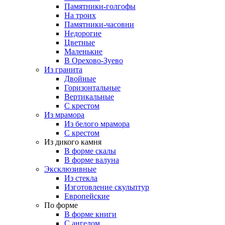
Памятники-голгофы
На троих
Памятники-часовни
Недорогие
Цветные
Маленькие
В Орехово-Зуево
Из гранита
Двойные
Горизонтальные
Вертикальные
С крестом
Из мрамора
Из белого мрамора
С крестом
Из дикого камня
В форме скалы
В форме валуна
Эксклюзивные
Из стекла
Изготовление скульптур
Европейские
По форме
В форме книги
С ангелом