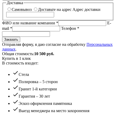
Доставка
Самовывоз
Доставьте на адрес
Адрес доставки
ФИО или название компании
*
E-
mail
*
Телефон
*
Заказать
Отправляя форму, я даю согласие на обработку
Персональных
данных
.
Общая стоимость:
10 500
руб.
Купить в 1 клик
В стоимость входит:
check
Стела
check
Полировка – 5 сторон
check
Гранит 1-й категории
check
Гарантия – 30 лет
check
Эскиз оформления памятника
check
Выезд менеджера на место захоронения