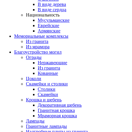
В виде дерева
В виде сердца
Национальность
Мусульманские
Еврейские
Армянские
Мемориальные комплексы
Из гранита
Из мрамора
Благоустройство могил
Ограды
Нержавеющие
Из гранита
Кованные
Цоколи
Скамейки и столики
Столики
Скамейки
Крошка и щебень
Декоративная щебень
Гранитная крошка
Мраморная крошка
Лампады
Гранитные лампады
Надгробные плиты из гранита