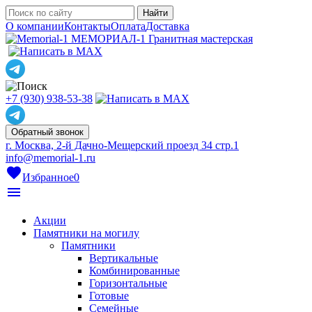
О компании
Контакты
Оплата
Доставка
МЕМОРИАЛ-1
Гранитная мастерская
+7 (930) 938-53-38
Обратный звонок
г. Москва, 2-й Дачно-Мещерский проезд 34 стр.1
info@memorial-1.ru
favorite
Избранное
0
menu
Акции
Памятники на могилу
Памятники
Вертикальные
Комбинированные
Горизонтальные
Готовые
Семейные