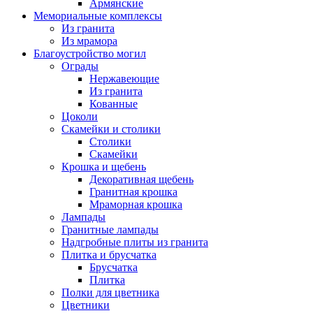
Армянские
Мемориальные комплексы
Из гранита
Из мрамора
Благоустройство могил
Ограды
Нержавеющие
Из гранита
Кованные
Цоколи
Скамейки и столики
Столики
Скамейки
Крошка и щебень
Декоративная щебень
Гранитная крошка
Мраморная крошка
Лампады
Гранитные лампады
Надгробные плиты из гранита
Плитка и брусчатка
Брусчатка
Плитка
Полки для цветника
Цветники