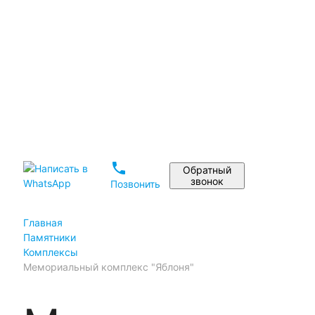
Установка памятника
Реставрация памятников
Дизайн памятника на могилу
Материалы
Статьи
Портфолио
Отзывы
phone
Обратный
звонок
Позвонить
Главная
Памятники
Комплексы
Мемориальный комплекс "Яблоня"