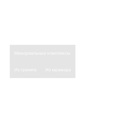
Национальность
Мусульманские
Еврейские
Армянские
Мемориальные комплексы
Из гранита
Из мрамора
Благоустройство могил
Ограды
Нержавеющие
Из гранита
Кованные