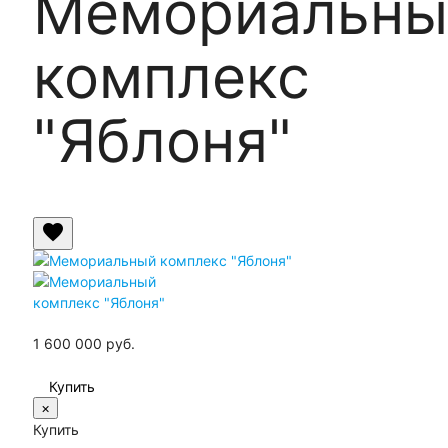
Мемориальны
комплекс
"Яблоня"
favorite
1 600 000
руб.
×
Купить