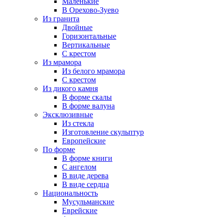
Маленькие
В Орехово-Зуево
Из гранита
Двойные
Горизонтальные
Вертикальные
С крестом
Из мрамора
Из белого мрамора
С крестом
Из дикого камня
В форме скалы
В форме валуна
Эксклюзивные
Из стекла
Изготовление скульптур
Европейские
По форме
В форме книги
С ангелом
В виде дерева
В виде сердца
Национальность
Мусульманские
Еврейские