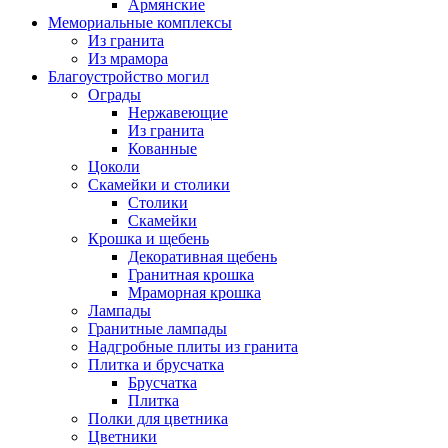
Армянские
Мемориальные комплексы
Из гранита
Из мрамора
Благоустройство могил
Ограды
Нержавеющие
Из гранита
Кованные
Цоколи
Скамейки и столики
Столики
Скамейки
Крошка и щебень
Декоративная щебень
Гранитная крошка
Мраморная крошка
Лампады
Гранитные лампады
Надгробные плиты из гранита
Плитка и брусчатка
Брусчатка
Плитка
Полки для цветника
Цветники