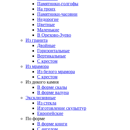
Памятники-голгофы
На троих
Памятники-часовни
Недорогие
Цветные
Маленькие
В Орехово-Зуево
Из гранита
Двойные
Горизонтальные
Вертикальные
С крестом
Из мрамора
Из белого мрамора
С крестом
Из дикого камня
В форме скалы
В форме валуна
Эксклюзивные
Из стекла
Изготовление скульптур
Европейские
По форме
В форме книги
С ангелом