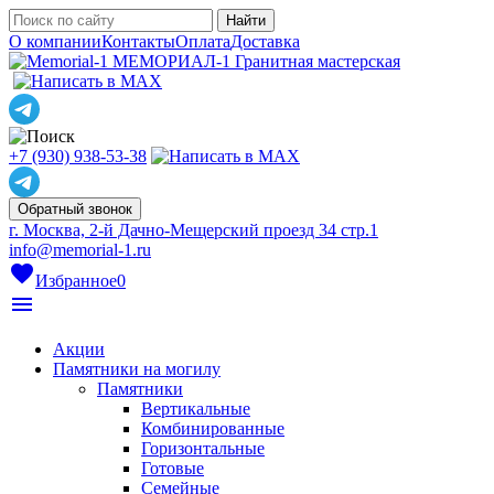
О компании
Контакты
Оплата
Доставка
МЕМОРИАЛ-1
Гранитная мастерская
+7 (930) 938-53-38
Обратный звонок
г. Москва, 2-й Дачно-Мещерский проезд 34 стр.1
info@memorial-1.ru
favorite
Избранное
0
menu
Акции
Памятники на могилу
Памятники
Вертикальные
Комбинированные
Горизонтальные
Готовые
Семейные