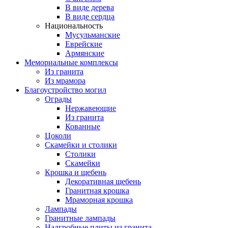
В виде дерева
В виде сердца
Национальность
Мусульманские
Еврейские
Армянские
Мемориальные комплексы
Из гранита
Из мрамора
Благоустройство могил
Ограды
Нержавеющие
Из гранита
Кованные
Цоколи
Скамейки и столики
Столики
Скамейки
Крошка и щебень
Декоративная щебень
Гранитная крошка
Мраморная крошка
Лампады
Гранитные лампады
Надгробные плиты из гранита