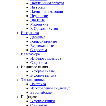
Памятники-голгофы
На троих
Памятники-часовни
Недорогие
Цветные
Маленькие
В Орехово-Зуево
Из гранита
Двойные
Горизонтальные
Вертикальные
С крестом
Из мрамора
Из белого мрамора
С крестом
Из дикого камня
В форме скалы
В форме валуна
Эксклюзивные
Из стекла
Изготовление скульптур
Европейские
По форме
В форме книги
С ангелом