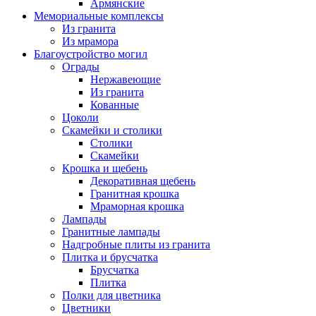
Армянские
Мемориальные комплексы
Из гранита
Из мрамора
Благоустройство могил
Ограды
Нержавеющие
Из гранита
Кованные
Цоколи
Скамейки и столики
Столики
Скамейки
Крошка и щебень
Декоративная щебень
Гранитная крошка
Мраморная крошка
Лампады
Гранитные лампады
Надгробные плиты из гранита
Плитка и брусчатка
Брусчатка
Плитка
Полки для цветника
Цветники