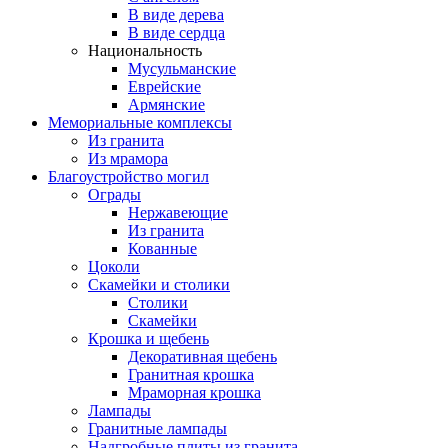
В виде дерева
В виде сердца
Национальность
Мусульманские
Еврейские
Армянские
Мемориальные комплексы
Из гранита
Из мрамора
Благоустройство могил
Ограды
Нержавеющие
Из гранита
Кованные
Цоколи
Скамейки и столики
Столики
Скамейки
Крошка и щебень
Декоративная щебень
Гранитная крошка
Мраморная крошка
Лампады
Гранитные лампады
Надгробные плиты из гранита