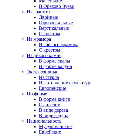
Маленькие
В Орехово-Зуево
Из гранита
Двойные
Горизонтальные
Вертикальные
С крестом
Из мрамора
Из белого мрамора
С крестом
Из дикого камня
В форме скалы
В форме валуна
Эксклюзивные
Из стекла
Изготовление скульптур
Европейские
По форме
В форме книги
С ангелом
В виде дерева
В виде сердца
Национальность
Мусульманские
Еврейские