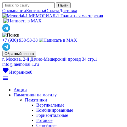
О компании
Контакты
Оплата
Доставка
МЕМОРИАЛ-1
Гранитная мастерская
+7 (930) 938-53-38
Обратный звонок
г. Москва, 2-й Дачно-Мещерский проезд 34 стр.1
info@memorial-1.ru
favorite
Избранное
0
menu
Акции
Памятники на могилу
Памятники
Вертикальные
Комбинированные
Горизонтальные
Готовые
Семейные