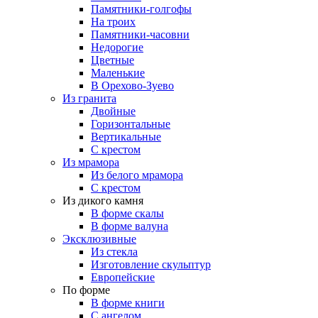
Памятники-голгофы
На троих
Памятники-часовни
Недорогие
Цветные
Маленькие
В Орехово-Зуево
Из гранита
Двойные
Горизонтальные
Вертикальные
С крестом
Из мрамора
Из белого мрамора
С крестом
Из дикого камня
В форме скалы
В форме валуна
Эксклюзивные
Из стекла
Изготовление скульптур
Европейские
По форме
В форме книги
С ангелом