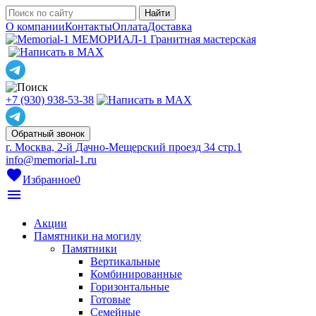
О компании
Контакты
Оплата
Доставка
МЕМОРИАЛ-1
Гранитная мастерская
+7 (930) 938-53-38
Обратный звонок
г. Москва, 2-й Дачно-Мещерский проезд 34 стр.1
info@memorial-1.ru
favorite
Избранное
0
menu
Акции
Памятники на могилу
Памятники
Вертикальные
Комбинированные
Горизонтальные
Готовые
Семейные