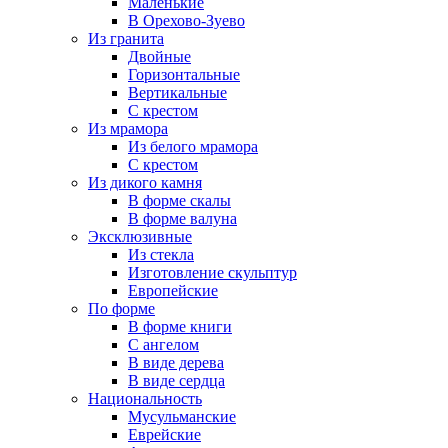
Маленькие
В Орехово-Зуево
Из гранита
Двойные
Горизонтальные
Вертикальные
С крестом
Из мрамора
Из белого мрамора
С крестом
Из дикого камня
В форме скалы
В форме валуна
Эксклюзивные
Из стекла
Изготовление скульптур
Европейские
По форме
В форме книги
С ангелом
В виде дерева
В виде сердца
Национальность
Мусульманские
Еврейские