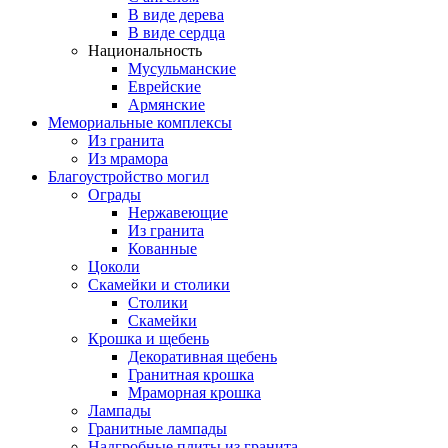
В виде дерева
В виде сердца
Национальность
Мусульманские
Еврейские
Армянские
Мемориальные комплексы
Из гранита
Из мрамора
Благоустройство могил
Ограды
Нержавеющие
Из гранита
Кованные
Цоколи
Скамейки и столики
Столики
Скамейки
Крошка и щебень
Декоративная щебень
Гранитная крошка
Мраморная крошка
Лампады
Гранитные лампады
Надгробные плиты из гранита