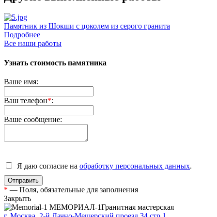
Памятник из Шокши с цоколем из серого гранита
Д
Подробнее
Все наши работы
Узнать стоимость памятника
Ваше имя:
Ваш телефон
*
:
Ваше сообщение:
Я даю согласие на
обработку персональных данных
.
*
— Поля, обязательные для заполнения
Закрыть
МЕМОРИАЛ-1
Гранитная мастерская
г. Москва, 2-й Дачно-Мещерский проезд 34 стр.1