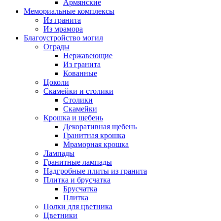
Армянские
Мемориальные комплексы
Из гранита
Из мрамора
Благоустройство могил
Ограды
Нержавеющие
Из гранита
Кованные
Цоколи
Скамейки и столики
Столики
Скамейки
Крошка и щебень
Декоративная щебень
Гранитная крошка
Мраморная крошка
Лампады
Гранитные лампады
Надгробные плиты из гранита
Плитка и брусчатка
Брусчатка
Плитка
Полки для цветника
Цветники