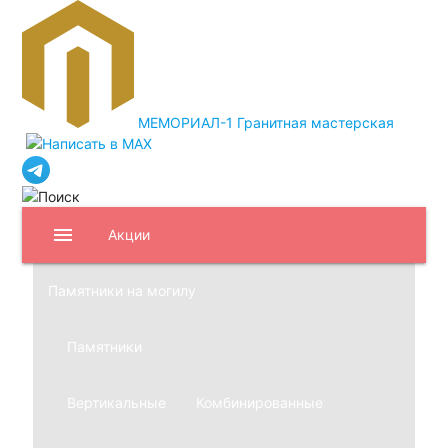
МЕМОРИАЛ-1
Гранитная мастерская
menu
Акции
Памятники на могилу
Памятники
Вертикальные
Комбинированные