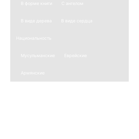
В форме книги
С ангелом
В виде дерева
В виде сердца
Национальность
Мусульманские
Еврейские
Армянские
Мемориальные комплексы
Из гранита
Из мрамора
Благоустройство могил