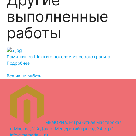
выполненные
работы
Памятник из Шокши с цоколем из серого гранита
Дв
Подробнее
По
Все наши работы
МЕМОРИАЛ-1
Гранитная мастерская
г. Москва, 2-й Дачно-Мещерский проезд 34 стр.1
info@memorial-1.ru