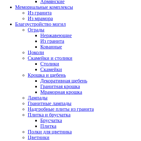
Армянские
Мемориальные комплексы
Из гранита
Из мрамора
Благоустройство могил
Ограды
Нержавеющие
Из гранита
Кованные
Цоколи
Скамейки и столики
Столики
Скамейки
Крошка и щебень
Декоративная щебень
Гранитная крошка
Мраморная крошка
Лампады
Гранитные лампады
Надгробные плиты из гранита
Плитка и брусчатка
Брусчатка
Плитка
Полки для цветника
Цветники