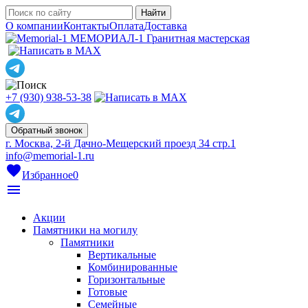
О компании
Контакты
Оплата
Доставка
МЕМОРИАЛ-1
Гранитная мастерская
+7 (930) 938-53-38
Обратный звонок
г. Москва, 2-й Дачно-Мещерский проезд 34 стр.1
info@memorial-1.ru
favorite
Избранное
0
menu
Акции
Памятники на могилу
Памятники
Вертикальные
Комбинированные
Горизонтальные
Готовые
Семейные