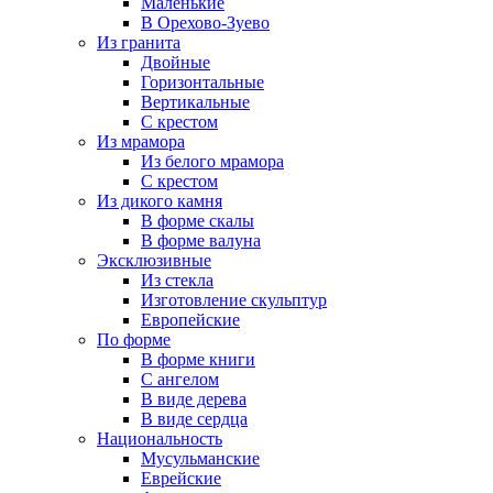
Маленькие
В Орехово-Зуево
Из гранита
Двойные
Горизонтальные
Вертикальные
С крестом
Из мрамора
Из белого мрамора
С крестом
Из дикого камня
В форме скалы
В форме валуна
Эксклюзивные
Из стекла
Изготовление скульптур
Европейские
По форме
В форме книги
С ангелом
В виде дерева
В виде сердца
Национальность
Мусульманские
Еврейские