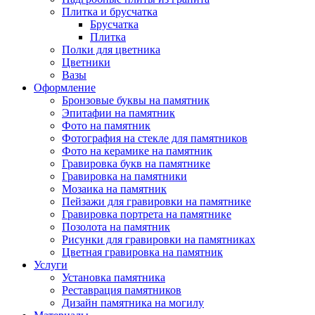
Плитка и брусчатка
Брусчатка
Плитка
Полки для цветника
Цветники
Вазы
Оформление
Бронзовые буквы на памятник
Эпитафии на памятник
Фото на памятник
Фотография на стекле для памятников
Фото на керамике на памятник
Гравировка букв на памятнике
Гравировка на памятники
Мозаика на памятник
Пейзажи для гравировки на памятнике
Гравировка портрета на памятнике
Позолота на памятник
Рисунки для гравировки на памятниках
Цветная гравировка на памятник
Услуги
Установка памятника
Реставрация памятников
Дизайн памятника на могилу