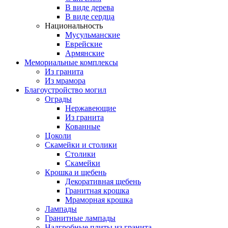
В виде дерева
В виде сердца
Национальность
Мусульманские
Еврейские
Армянские
Мемориальные комплексы
Из гранита
Из мрамора
Благоустройство могил
Ограды
Нержавеющие
Из гранита
Кованные
Цоколи
Скамейки и столики
Столики
Скамейки
Крошка и щебень
Декоративная щебень
Гранитная крошка
Мраморная крошка
Лампады
Гранитные лампады
Надгробные плиты из гранита