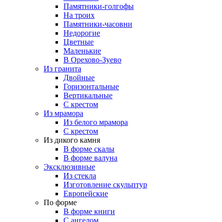
Памятники-голгофы
На троих
Памятники-часовни
Недорогие
Цветные
Маленькие
В Орехово-Зуево
Из гранита
Двойные
Горизонтальные
Вертикальные
С крестом
Из мрамора
Из белого мрамора
С крестом
Из дикого камня
В форме скалы
В форме валуна
Эксклюзивные
Из стекла
Изготовление скульптур
Европейские
По форме
В форме книги
С ангелом