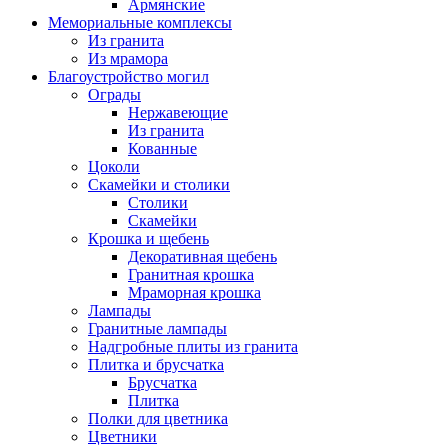
Армянские
Мемориальные комплексы
Из гранита
Из мрамора
Благоустройство могил
Ограды
Нержавеющие
Из гранита
Кованные
Цоколи
Скамейки и столики
Столики
Скамейки
Крошка и щебень
Декоративная щебень
Гранитная крошка
Мраморная крошка
Лампады
Гранитные лампады
Надгробные плиты из гранита
Плитка и брусчатка
Брусчатка
Плитка
Полки для цветника
Цветники