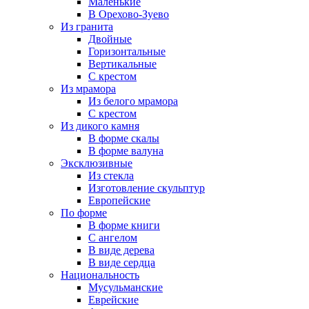
Маленькие
В Орехово-Зуево
Из гранита
Двойные
Горизонтальные
Вертикальные
С крестом
Из мрамора
Из белого мрамора
С крестом
Из дикого камня
В форме скалы
В форме валуна
Эксклюзивные
Из стекла
Изготовление скульптур
Европейские
По форме
В форме книги
С ангелом
В виде дерева
В виде сердца
Национальность
Мусульманские
Еврейские