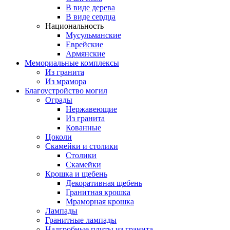
В виде дерева
В виде сердца
Национальность
Мусульманские
Еврейские
Армянские
Мемориальные комплексы
Из гранита
Из мрамора
Благоустройство могил
Ограды
Нержавеющие
Из гранита
Кованные
Цоколи
Скамейки и столики
Столики
Скамейки
Крошка и щебень
Декоративная щебень
Гранитная крошка
Мраморная крошка
Лампады
Гранитные лампады
Надгробные плиты из гранита