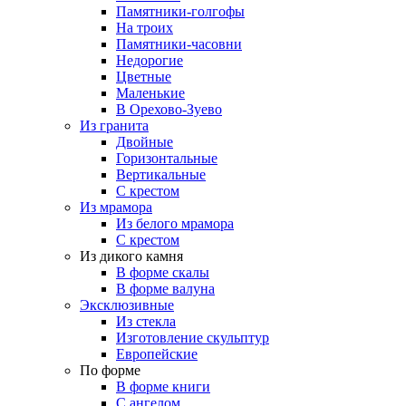
Памятники-голгофы
На троих
Памятники-часовни
Недорогие
Цветные
Маленькие
В Орехово-Зуево
Из гранита
Двойные
Горизонтальные
Вертикальные
С крестом
Из мрамора
Из белого мрамора
С крестом
Из дикого камня
В форме скалы
В форме валуна
Эксклюзивные
Из стекла
Изготовление скульптур
Европейские
По форме
В форме книги
С ангелом