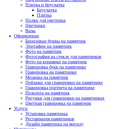
Плитка и брусчатка
Брусчатка
Плитка
Полки для цветника
Цветники
Вазы
Оформление
Бронзовые буквы на памятник
Эпитафии на памятник
Фото на памятник
Фотография на стекле для памятников
Фото на керамике на памятник
Гравировка букв на памятнике
Гравировка на памятники
Мозаика на памятник
Пейзажи для гравировки на памятнике
Гравировка портрета на памятнике
Позолота на памятник
Рисунки для гравировки на памятниках
Цветная гравировка на памятник
Услуги
Установка памятника
Реставрация памятников
Дизайн памятника на могилу