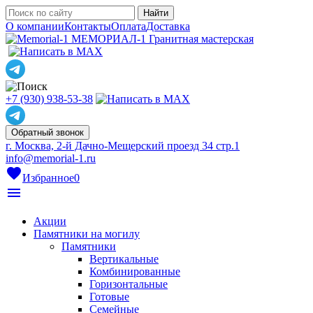
О компании
Контакты
Оплата
Доставка
МЕМОРИАЛ-1
Гранитная мастерская
+7 (930) 938-53-38
Обратный звонок
г. Москва, 2-й Дачно-Мещерский проезд 34 стр.1
info@memorial-1.ru
favorite
Избранное
0
menu
Акции
Памятники на могилу
Памятники
Вертикальные
Комбинированные
Горизонтальные
Готовые
Семейные