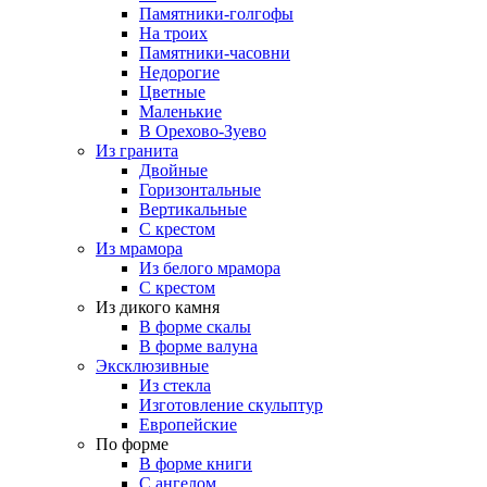
Памятники-голгофы
На троих
Памятники-часовни
Недорогие
Цветные
Маленькие
В Орехово-Зуево
Из гранита
Двойные
Горизонтальные
Вертикальные
С крестом
Из мрамора
Из белого мрамора
С крестом
Из дикого камня
В форме скалы
В форме валуна
Эксклюзивные
Из стекла
Изготовление скульптур
Европейские
По форме
В форме книги
С ангелом