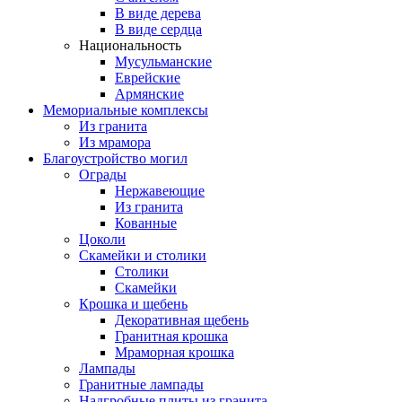
В виде дерева
В виде сердца
Национальность
Мусульманские
Еврейские
Армянские
Мемориальные комплексы
Из гранита
Из мрамора
Благоустройство могил
Ограды
Нержавеющие
Из гранита
Кованные
Цоколи
Скамейки и столики
Столики
Скамейки
Крошка и щебень
Декоративная щебень
Гранитная крошка
Мраморная крошка
Лампады
Гранитные лампады
Надгробные плиты из гранита