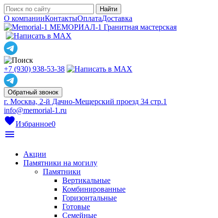
О компании
Контакты
Оплата
Доставка
МЕМОРИАЛ-1
Гранитная мастерская
+7 (930) 938-53-38
Обратный звонок
г. Москва, 2-й Дачно-Мещерский проезд 34 стр.1
info@memorial-1.ru
favorite
Избранное
0
menu
Акции
Памятники на могилу
Памятники
Вертикальные
Комбинированные
Горизонтальные
Готовые
Семейные