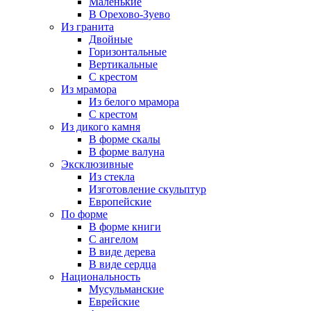
Маленькие
В Орехово-Зуево
Из гранита
Двойные
Горизонтальные
Вертикальные
С крестом
Из мрамора
Из белого мрамора
С крестом
Из дикого камня
В форме скалы
В форме валуна
Эксклюзивные
Из стекла
Изготовление скульптур
Европейские
По форме
В форме книги
С ангелом
В виде дерева
В виде сердца
Национальность
Мусульманские
Еврейские