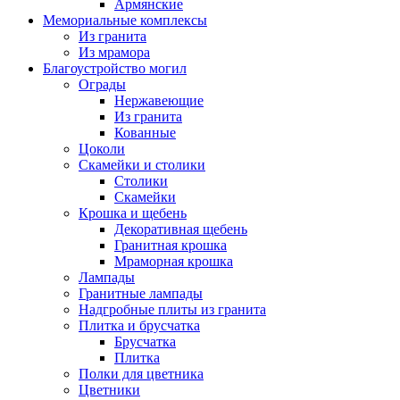
Армянские
Мемориальные комплексы
Из гранита
Из мрамора
Благоустройство могил
Ограды
Нержавеющие
Из гранита
Кованные
Цоколи
Скамейки и столики
Столики
Скамейки
Крошка и щебень
Декоративная щебень
Гранитная крошка
Мраморная крошка
Лампады
Гранитные лампады
Надгробные плиты из гранита
Плитка и брусчатка
Брусчатка
Плитка
Полки для цветника
Цветники