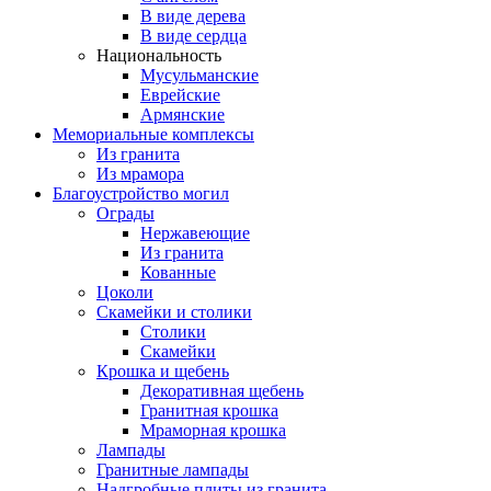
В виде дерева
В виде сердца
Национальность
Мусульманские
Еврейские
Армянские
Мемориальные комплексы
Из гранита
Из мрамора
Благоустройство могил
Ограды
Нержавеющие
Из гранита
Кованные
Цоколи
Скамейки и столики
Столики
Скамейки
Крошка и щебень
Декоративная щебень
Гранитная крошка
Мраморная крошка
Лампады
Гранитные лампады
Надгробные плиты из гранита