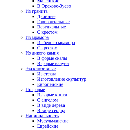
Маленькие
В Орехово-Зуево
Из гранита
Двойные
Горизонтальные
Вертикальные
С крестом
Из мрамора
Из белого мрамора
С крестом
Из дикого камня
В форме скалы
В форме валуна
Эксклюзивные
Из стекла
Изготовление скульптур
Европейские
По форме
В форме книги
С ангелом
В виде дерева
В виде сердца
Национальность
Мусульманские
Еврейские