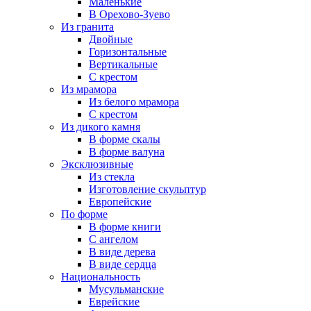
Маленькие
В Орехово-Зуево
Из гранита
Двойные
Горизонтальные
Вертикальные
С крестом
Из мрамора
Из белого мрамора
С крестом
Из дикого камня
В форме скалы
В форме валуна
Эксклюзивные
Из стекла
Изготовление скульптур
Европейские
По форме
В форме книги
С ангелом
В виде дерева
В виде сердца
Национальность
Мусульманские
Еврейские