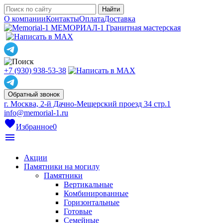
О компании
Контакты
Оплата
Доставка
МЕМОРИАЛ-1
Гранитная мастерская
+7 (930) 938-53-38
Обратный звонок
г. Москва, 2-й Дачно-Мещерский проезд 34 стр.1
info@memorial-1.ru
favorite
Избранное
0
menu
Акции
Памятники на могилу
Памятники
Вертикальные
Комбинированные
Горизонтальные
Готовые
Семейные