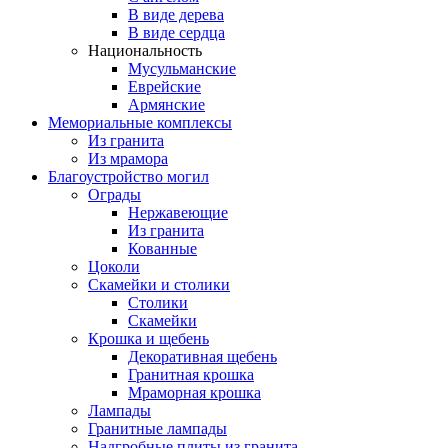
В виде дерева
В виде сердца
Национальность
Мусульманские
Еврейские
Армянские
Мемориальные комплексы
Из гранита
Из мрамора
Благоустройство могил
Ограды
Нержавеющие
Из гранита
Кованные
Цоколи
Скамейки и столики
Столики
Скамейки
Крошка и щебень
Декоративная щебень
Гранитная крошка
Мраморная крошка
Лампады
Гранитные лампады
Надгробные плиты из гранита