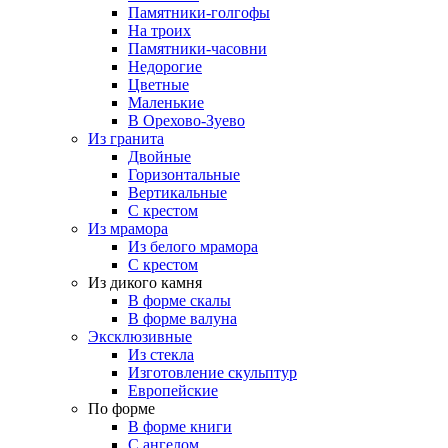
Памятники-голгофы
На троих
Памятники-часовни
Недорогие
Цветные
Маленькие
В Орехово-Зуево
Из гранита
Двойные
Горизонтальные
Вертикальные
С крестом
Из мрамора
Из белого мрамора
С крестом
Из дикого камня
В форме скалы
В форме валуна
Эксклюзивные
Из стекла
Изготовление скульптур
Европейские
По форме
В форме книги
С ангелом