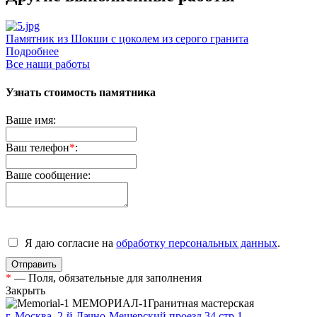
Памятник из Шокши с цоколем из серого гранита
Д
Подробнее
Все наши работы
Узнать стоимость памятника
Ваше имя:
Ваш телефон
*
:
Ваше сообщение:
Я даю согласие на
обработку персональных данных
.
*
— Поля, обязательные для заполнения
Закрыть
МЕМОРИАЛ-1
Гранитная мастерская
г. Москва, 2-й Дачно-Мещерский проезд 34 стр.1