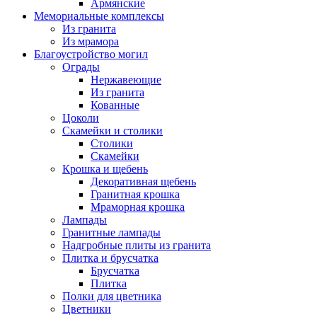
Армянские
Мемориальные комплексы
Из гранита
Из мрамора
Благоустройство могил
Ограды
Нержавеющие
Из гранита
Кованные
Цоколи
Скамейки и столики
Столики
Скамейки
Крошка и щебень
Декоративная щебень
Гранитная крошка
Мраморная крошка
Лампады
Гранитные лампады
Надгробные плиты из гранита
Плитка и брусчатка
Брусчатка
Плитка
Полки для цветника
Цветники