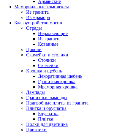
Армянские
Мемориальные комплексы
Из гранита
Из мрамора
Благоустройство могил
Ограды
Нержавеющие
Из гранита
Кованные
Цоколи
Скамейки и столики
Столики
Скамейки
Крошка и щебень
Декоративная щебень
Гранитная крошка
Мраморная крошка
Лампады
Гранитные лампады
Надгробные плиты из гранита
Плитка и брусчатка
Брусчатка
Плитка
Полки для цветника
Цветники