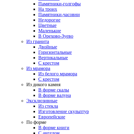
Памятники-голгофы
На троих
Памятники-часовни
Недорогие
Цветные
Маленькие
В Орехово-Зуево
Из гранита
Двойные
Горизонтальные
Вертикальные
С крестом
Из мрамора
Из белого мрамора
С крестом
Из дикого камня
В форме скалы
В форме валуна
Эксклюзивные
Из стекла
Изготовление скульптур
Европейские
По форме
В форме книги
С ангелом