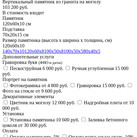
Вертикальный памятник из гранита на могилу
103 200
руб.
В стоимость входит
Памятник
120х60х10 см
Подставка
70х20х15 см
Размер памятника
(высота х ширина х толщина, см)
120х60х10
140х70х10
120х60х8
100х50х8
100х50х5
80х40х5
Дополнительные услуги
Гравировка букв
(ФИО и даты)
Пескоструйная
6 000 руб.
Ручная углубленная
15 000
руб.
Портрет на памятник
Фотокерамика
от 4 800 руб.
Гравировка
15 000 руб.
Фото на стекле
от 9 600 руб.
Декоративные элементы
Цветник на могилу
12 000 руб.
Надгробная плита
от 10
000 руб.
Установка
Установка памятника
10 600 руб.
Заливка бетонного
цоколя
от 30 000 руб.
Оплата
Оплата наличными
-5%
Оплата всего заказа сразу
-10%