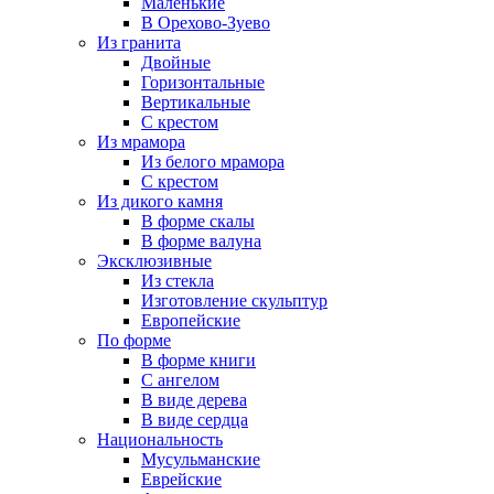
Маленькие
В Орехово-Зуево
Из гранита
Двойные
Горизонтальные
Вертикальные
С крестом
Из мрамора
Из белого мрамора
С крестом
Из дикого камня
В форме скалы
В форме валуна
Эксклюзивные
Из стекла
Изготовление скульптур
Европейские
По форме
В форме книги
С ангелом
В виде дерева
В виде сердца
Национальность
Мусульманские
Еврейские