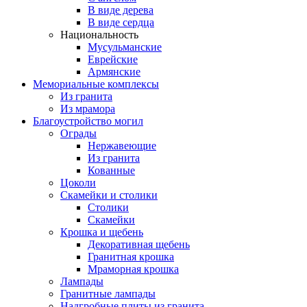
В виде дерева
В виде сердца
Национальность
Мусульманские
Еврейские
Армянские
Мемориальные комплексы
Из гранита
Из мрамора
Благоустройство могил
Ограды
Нержавеющие
Из гранита
Кованные
Цоколи
Скамейки и столики
Столики
Скамейки
Крошка и щебень
Декоративная щебень
Гранитная крошка
Мраморная крошка
Лампады
Гранитные лампады
Надгробные плиты из гранита