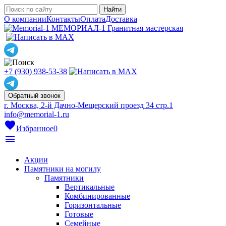
О компании
Контакты
Оплата
Доставка
МЕМОРИАЛ-1
Гранитная мастерская
+7 (930) 938-53-38
Обратный звонок
г. Москва, 2-й Дачно-Мещерский проезд 34 стр.1
info@memorial-1.ru
favorite
Избранное
0
menu
Акции
Памятники на могилу
Памятники
Вертикальные
Комбинированные
Горизонтальные
Готовые
Семейные