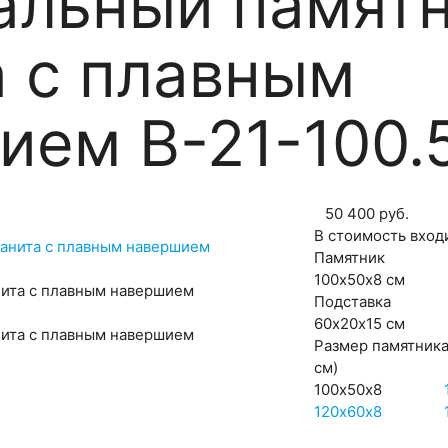
альный памятн
а с плавным
ием В-21-100.
50 400
руб.
В стоимость вход
Памятник
100х50х8 см
нита с плавным навершием
Подставка
60х20х15 см
нита с плавным навершием
Размер памятник
см)
100х50х8
120х60х8