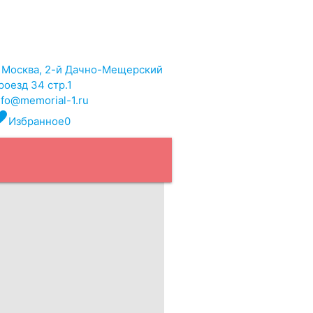
. Москва, 2-й Дачно-Мещерский
роезд 34 стр.1
nfo@memorial-1.ru
rite
Избранное
0