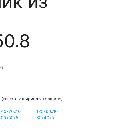
ик из
50.8
ит
а
(высота х ширина х толщина,
140х70х10
120х60х10
100х50х5
80х40х5