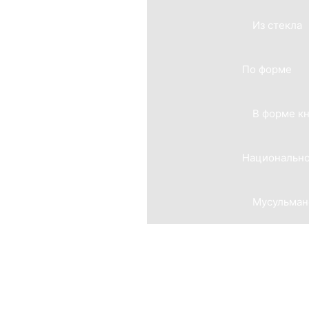
Из стекла
По форме
В форме к
Национально
Мусульман
Мемориальные комплексы
Из гранита
Из мрамора