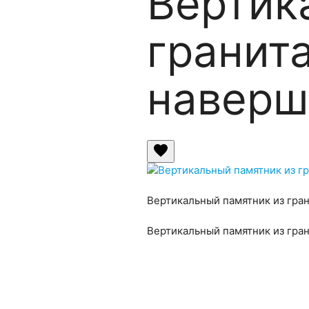
Вертик
гранит
наверш
favorite
Вертикальный памятник из гра
Вертикальный памятник из гра