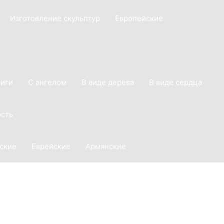
Изготовление скульптур
Европейские
ниги
С ангелом
В виде дерева
В виде сердца
сть
ские
Еврейские
Армянские