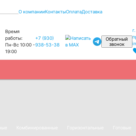
О компании
Контакты
Оплата
Доставка
г
Время
п
работы:
+7 (930)
Обратный
i
звонок
Пн-Вс 10:00 -
938-53-38
favo
19:00
ные
Комбинированные
Горизонтальные
Готовые