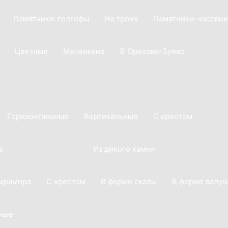
Памятники-голгофы
На троих
Памятники-часовни
Цветные
Маленькие
В Орехово-Зуево
Горизонтальные
Вертикальные
С крестом
а
Из дикого камня
 мрамора
С крестом
В форме скалы
В форме валун
ные