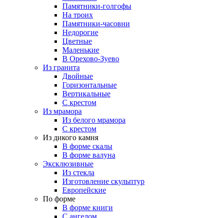
Памятники-голгофы
На троих
Памятники-часовни
Недорогие
Цветные
Маленькие
В Орехово-Зуево
Из гранита
Двойные
Горизонтальные
Вертикальные
С крестом
Из мрамора
Из белого мрамора
С крестом
Из дикого камня
В форме скалы
В форме валуна
Эксклюзивные
Из стекла
Изготовление скульптур
Европейские
По форме
В форме книги
С ангелом