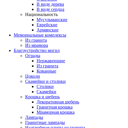
В виде дерева
В виде сердца
Национальность
Мусульманские
Еврейские
Армянские
Мемориальные комплексы
Из гранита
Из мрамора
Благоустройство могил
Ограды
Нержавеющие
Из гранита
Кованные
Цоколи
Скамейки и столики
Столики
Скамейки
Крошка и щебень
Декоративная щебень
Гранитная крошка
Мраморная крошка
Лампады
Гранитные лампады
Надгробные плиты из гранита