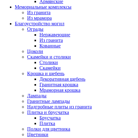
Армянские
Мемориальные комплексы
Из гранита
Из мрамора
Благоустройство могил
Ограды
Нержавеющие
Из гранита
Кованные
Цоколи
Скамейки и столики
Столики
Скамейки
Крошка и щебень
Декоративная щебень
Гранитная крошка
Мраморная крошка
Лампады
Гранитные лампады
Надгробные плиты из гранита
Плитка и брусчатка
Брусчатка
Плитка
Полки для цветника
Цветники