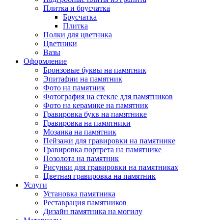
Плитка и брусчатка
Брусчатка
Плитка
Полки для цветника
Цветники
Вазы
Оформление
Бронзовые буквы на памятник
Эпитафии на памятник
Фото на памятник
Фотография на стекле для памятников
Фото на керамике на памятник
Гравировка букв на памятнике
Гравировка на памятники
Мозаика на памятник
Пейзажи для гравировки на памятнике
Гравировка портрета на памятнике
Позолота на памятник
Рисунки для гравировки на памятниках
Цветная гравировка на памятник
Услуги
Установка памятника
Реставрация памятников
Дизайн памятника на могилу