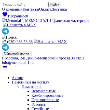
О компании
Контакты
Оплата
Доставка
favorite
Избранное
0
МЕМОРИАЛ-1
Гранитная мастерская
+7 (930) 938-53-38
Обратный звонок
г. Москва, 2-й Дачно-Мещерский проезд 34 стр.1
info@memorial-1.ru
menu
Акции
Памятники на могилу
Памятники
Вертикальные
Комбинированные
Горизонтальные
Готовые
Семейные