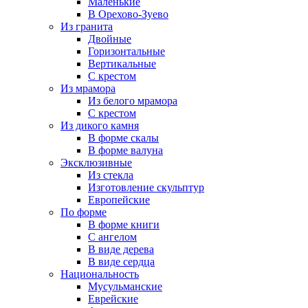
Маленькие
В Орехово-Зуево
Из гранита
Двойные
Горизонтальные
Вертикальные
С крестом
Из мрамора
Из белого мрамора
С крестом
Из дикого камня
В форме скалы
В форме валуна
Эксклюзивные
Из стекла
Изготовление скульптур
Европейские
По форме
В форме книги
С ангелом
В виде дерева
В виде сердца
Национальность
Мусульманские
Еврейские