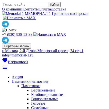
О компании
Контакты
Оплата
Доставка
МЕМОРИАЛ-1
Гранитная мастерская
+7 (930) 938-53-38
Обратный звонок
г. Москва, 2-й Дачно-Мещерский проезд 34 стр.1
info@memorial-1.ru
favorite
Избранное
0
menu
Акции
Памятники на могилу
Памятники
Вертикальные
Комбинированные
Горизонтальные
Готовые
Семейные