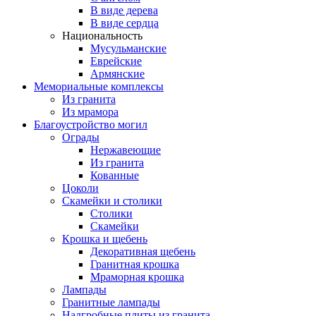
В виде дерева
В виде сердца
Национальность
Мусульманские
Еврейские
Армянские
Мемориальные комплексы
Из гранита
Из мрамора
Благоустройство могил
Ограды
Нержавеющие
Из гранита
Кованные
Цоколи
Скамейки и столики
Столики
Скамейки
Крошка и щебень
Декоративная щебень
Гранитная крошка
Мраморная крошка
Лампады
Гранитные лампады
Надгробные плиты из гранита