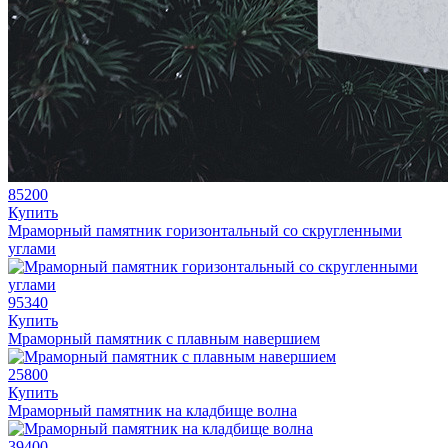
85200
Купить
Мраморный памятник горизонтальный со скругленными
углами
95340
Купить
Мраморный памятник с плавным навершием
25800
Купить
Мраморный памятник на кладбище волна
39400