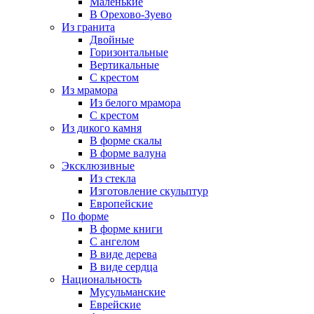
Маленькие
В Орехово-Зуево
Из гранита
Двойные
Горизонтальные
Вертикальные
С крестом
Из мрамора
Из белого мрамора
С крестом
Из дикого камня
В форме скалы
В форме валуна
Эксклюзивные
Из стекла
Изготовление скульптур
Европейские
По форме
В форме книги
С ангелом
В виде дерева
В виде сердца
Национальность
Мусульманские
Еврейские