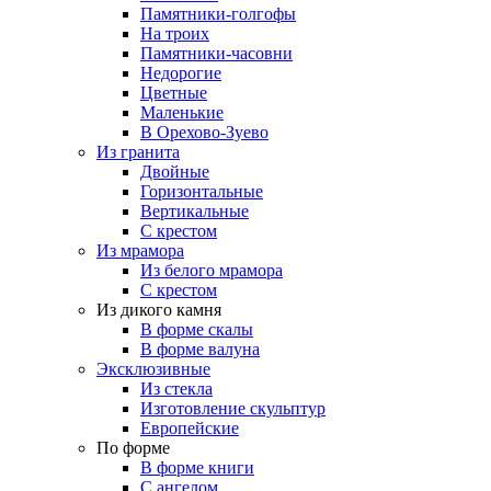
Памятники-голгофы
На троих
Памятники-часовни
Недорогие
Цветные
Маленькие
В Орехово-Зуево
Из гранита
Двойные
Горизонтальные
Вертикальные
С крестом
Из мрамора
Из белого мрамора
С крестом
Из дикого камня
В форме скалы
В форме валуна
Эксклюзивные
Из стекла
Изготовление скульптур
Европейские
По форме
В форме книги
С ангелом