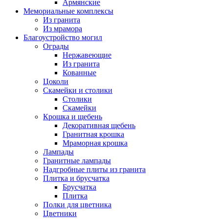
Армянские
Мемориальные комплексы
Из гранита
Из мрамора
Благоустройство могил
Ограды
Нержавеющие
Из гранита
Кованные
Цоколи
Скамейки и столики
Столики
Скамейки
Крошка и щебень
Декоративная щебень
Гранитная крошка
Мраморная крошка
Лампады
Гранитные лампады
Надгробные плиты из гранита
Плитка и брусчатка
Брусчатка
Плитка
Полки для цветника
Цветники