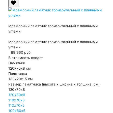
favorite
Мраморный памятник горизонтальный с плавными
углами
Мраморный памятник горизонтальный с плавными
углами
89 960
руб.
В стоимость входит
Памятник
120х70х8 см
Подставка
130х20х15 см
Размер памятника
(высота х ширина х толщина, см)
120х70х8
120х80х8
110х70х8
110х70х5
100х60х5