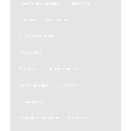
Памятники-часовни
Недорогие
Цветные
Маленькие
В Орехово-Зуево
Из гранита
Двойные
Горизонтальные
Вертикальные
С крестом
Из мрамора
Из белого мрамора
С крестом