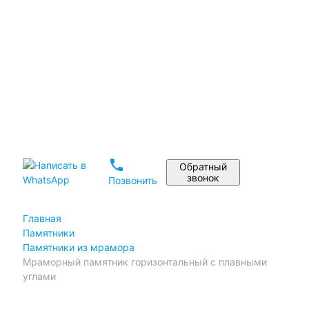
Установка памятника
Реставрация памятников
Дизайн памятника на могилу
Материалы
Статьи
Портфолио
Отзывы
phone
Обратный
звонок
Позвонить
Главная
Памятники
Памятники из мрамора
Мраморный памятник горизонтальный с плавными
углами