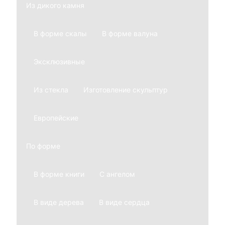
Из дикого камня
В форме скалы
В форме валуна
Эксклюзивные
Из стекла
Изготовление скульптур
Европейские
По форме
В форме книги
С ангелом
В виде дерева
В виде сердца