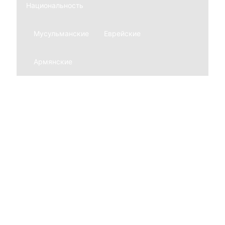
Национальность
Мусульманские
Еврейские
Армянские
Мемориальные комплексы
Из гранита
Из мрамора
Благоустройство могил
Ограды
Нержавеющие
Из гранита
Кованные