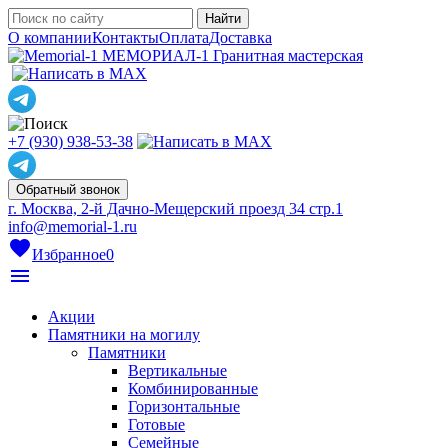
О компании
Контакты
Оплата
Доставка
МЕМОРИАЛ-1
Гранитная мастерская
+7 (930) 938-53-38
Обратный звонок
г. Москва, 2-й Дачно-Мещерский проезд 34 стр.1
info@memorial-1.ru
favorite
Избранное
0
menu
Акции
Памятники на могилу
Памятники
Вертикальные
Комбинированные
Горизонтальные
Готовые
Семейные