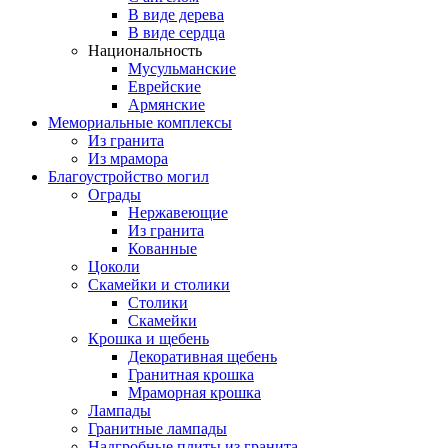
В виде дерева
В виде сердца
Национальность
Мусульманские
Еврейские
Армянские
Мемориальные комплексы
Из гранита
Из мрамора
Благоустройство могил
Ограды
Нержавеющие
Из гранита
Кованные
Цоколи
Скамейки и столики
Столики
Скамейки
Крошка и щебень
Декоративная щебень
Гранитная крошка
Мраморная крошка
Лампады
Гранитные лампады
Надгробные плиты из гранита