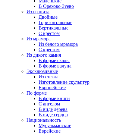
Маленькие
В Орехово-Зуево
Из гранита
Двойные
Горизонтальные
Вертикальные
С крестом
Из мрамора
Из белого мрамора
С крестом
Из дикого камня
В форме скалы
В форме валуна
Эксклюзивные
Из стекла
Изготовление скульптур
Европейские
По форме
В форме книги
С ангелом
В виде дерева
В виде сердца
Национальность
Мусульманские
Еврейские