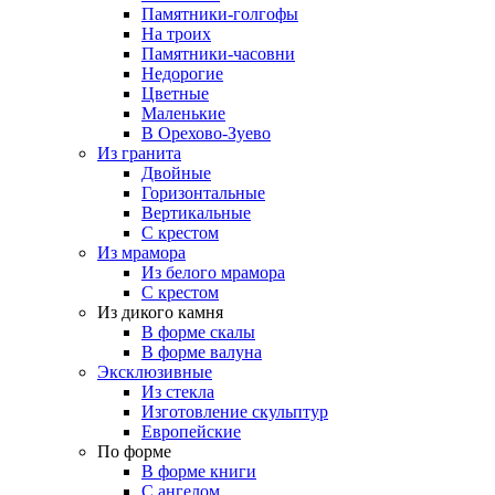
Памятники-голгофы
На троих
Памятники-часовни
Недорогие
Цветные
Маленькие
В Орехово-Зуево
Из гранита
Двойные
Горизонтальные
Вертикальные
С крестом
Из мрамора
Из белого мрамора
С крестом
Из дикого камня
В форме скалы
В форме валуна
Эксклюзивные
Из стекла
Изготовление скульптур
Европейские
По форме
В форме книги
С ангелом