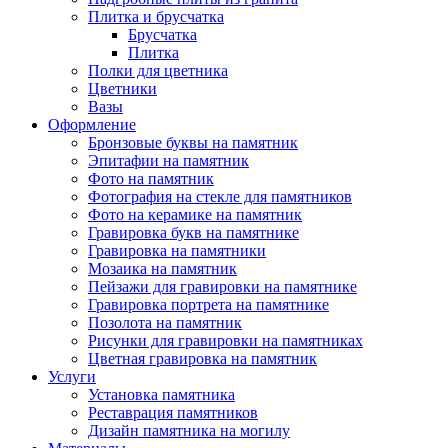
Плитка и брусчатка
Брусчатка
Плитка
Полки для цветника
Цветники
Вазы
Оформление
Бронзовые буквы на памятник
Эпитафии на памятник
Фото на памятник
Фотография на стекле для памятников
Фото на керамике на памятник
Гравировка букв на памятнике
Гравировка на памятники
Мозаика на памятник
Пейзажи для гравировки на памятнике
Гравировка портрета на памятнике
Позолота на памятник
Рисунки для гравировки на памятниках
Цветная гравировка на памятник
Услуги
Установка памятника
Реставрация памятников
Дизайн памятника на могилу