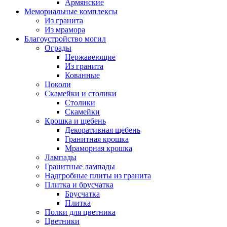
Армянские
Мемориальные комплексы
Из гранита
Из мрамора
Благоустройство могил
Ограды
Нержавеющие
Из гранита
Кованные
Цоколи
Скамейки и столики
Столики
Скамейки
Крошка и щебень
Декоративная щебень
Гранитная крошка
Мраморная крошка
Лампады
Гранитные лампады
Надгробные плиты из гранита
Плитка и брусчатка
Брусчатка
Плитка
Полки для цветника
Цветники