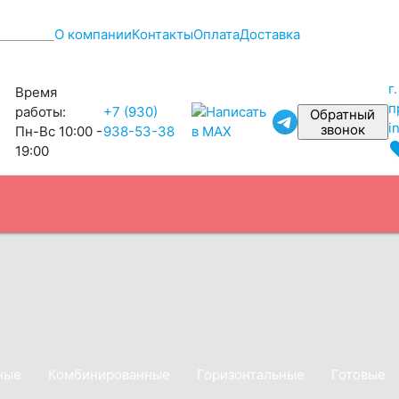
О компании
Контакты
Оплата
Доставка
г
Время
п
работы:
+7 (930)
Обратный
i
звонок
Пн-Вс 10:00 -
938-53-38
favo
19:00
ные
Комбинированные
Горизонтальные
Готовые