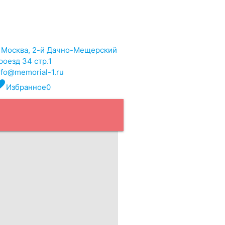
. Москва, 2-й Дачно-Мещерский
роезд 34 стр.1
nfo@memorial-1.ru
rite
Избранное
0