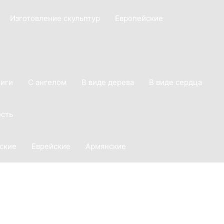
Изготовление скульптур
Европейские
ниги
С ангелом
В виде дерева
В виде сердца
сть
ские
Еврейские
Армянские