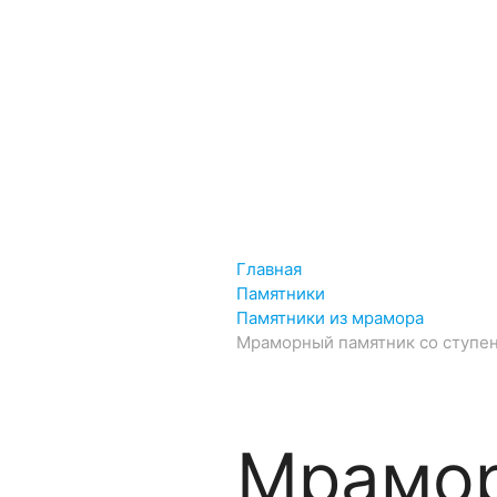
Рисунки дл
Услуги
Установка памятника
Рест
Главная
Памятники
Памятники из мрамора
Мраморный памятник со ступе
Мрамор