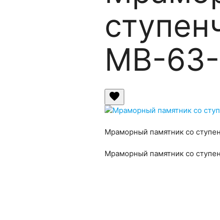
ступен
МВ-63-
favorite
Мраморный памятник со ступе
Мраморный памятник со ступе