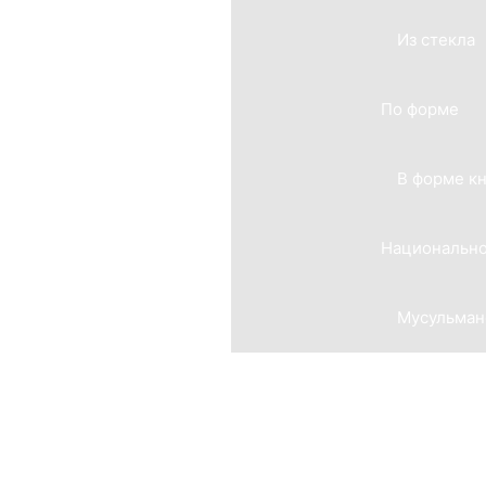
Из стекла
По форме
В форме к
Национально
Мусульман
Мемориальные комплексы
Из гранита
Из мрамора