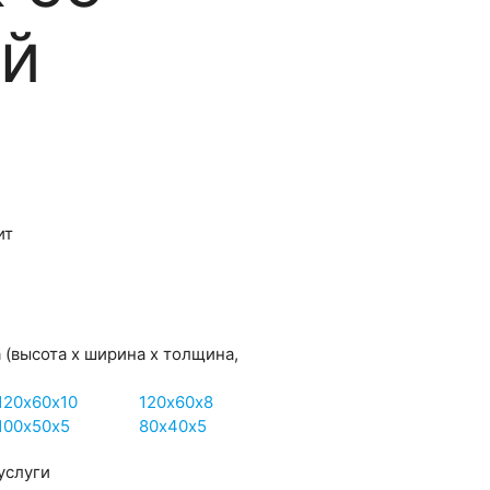
ой
ит
а
(высота х ширина х толщина,
120х60х10
120х60х8
100х50х5
80х40х5
услуги