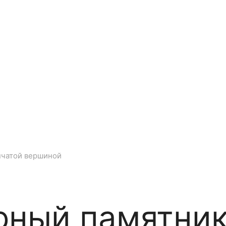
я гравировки на памятниках
Цветная гравировка на памя
Ма
аврация памятников
Дизайн памятника на могилу
По
нчатой вершиной
ный памятник