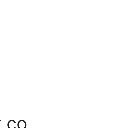
тник
териалы
Статьи
ртфолио
Отзывы
 со