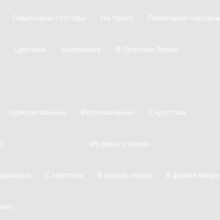
Памятники-голгофы
На троих
Памятники-часовни
Цветные
Маленькие
В Орехово-Зуево
Горизонтальные
Вертикальные
С крестом
а
Из дикого камня
 мрамора
С крестом
В форме скалы
В форме валун
ные