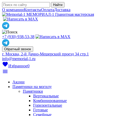
О компании
Контакты
Оплата
Доставка
МЕМОРИАЛ-1
Гранитная мастерская
+7 (930) 938-53-38
Обратный звонок
г. Москва, 2-й Дачно-Мещерский проезд 34 стр.1
info@memorial-1.ru
favorite
Избранное
0
menu
Акции
Памятники на могилу
Памятники
Вертикальные
Комбинированные
Горизонтальные
Готовые
Семейные