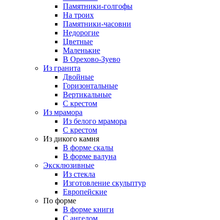
Памятники-голгофы
На троих
Памятники-часовни
Недорогие
Цветные
Маленькие
В Орехово-Зуево
Из гранита
Двойные
Горизонтальные
Вертикальные
С крестом
Из мрамора
Из белого мрамора
С крестом
Из дикого камня
В форме скалы
В форме валуна
Эксклюзивные
Из стекла
Изготовление скульптур
Европейские
По форме
В форме книги
С ангелом