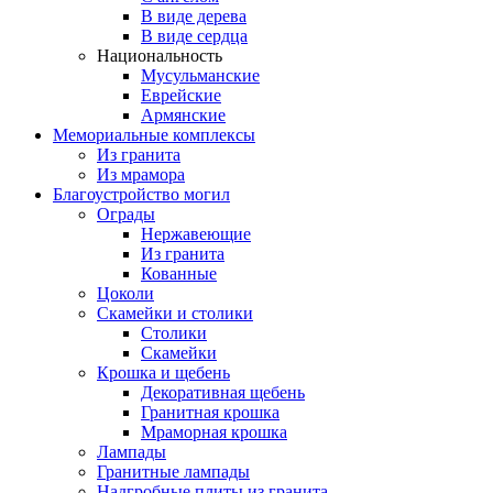
В виде дерева
В виде сердца
Национальность
Мусульманские
Еврейские
Армянские
Мемориальные комплексы
Из гранита
Из мрамора
Благоустройство могил
Ограды
Нержавеющие
Из гранита
Кованные
Цоколи
Скамейки и столики
Столики
Скамейки
Крошка и щебень
Декоративная щебень
Гранитная крошка
Мраморная крошка
Лампады
Гранитные лампады
Надгробные плиты из гранита