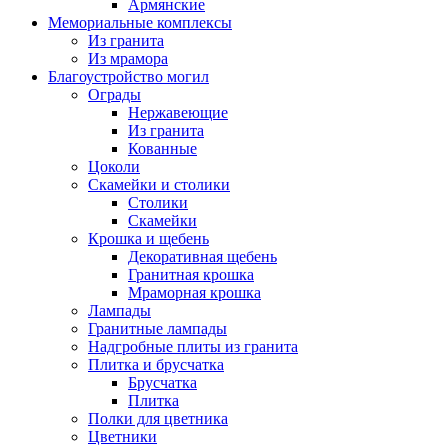
Армянские
Мемориальные комплексы
Из гранита
Из мрамора
Благоустройство могил
Ограды
Нержавеющие
Из гранита
Кованные
Цоколи
Скамейки и столики
Столики
Скамейки
Крошка и щебень
Декоративная щебень
Гранитная крошка
Мраморная крошка
Лампады
Гранитные лампады
Надгробные плиты из гранита
Плитка и брусчатка
Брусчатка
Плитка
Полки для цветника
Цветники