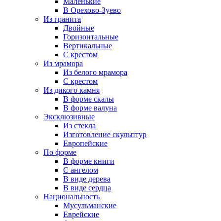
Маленькие
В Орехово-Зуево
Из гранита
Двойные
Горизонтальные
Вертикальные
С крестом
Из мрамора
Из белого мрамора
С крестом
Из дикого камня
В форме скалы
В форме валуна
Эксклюзивные
Из стекла
Изготовление скульптур
Европейские
По форме
В форме книги
С ангелом
В виде дерева
В виде сердца
Национальность
Мусульманские
Еврейские