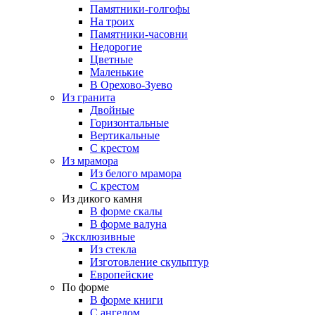
Памятники-голгофы
На троих
Памятники-часовни
Недорогие
Цветные
Маленькие
В Орехово-Зуево
Из гранита
Двойные
Горизонтальные
Вертикальные
С крестом
Из мрамора
Из белого мрамора
С крестом
Из дикого камня
В форме скалы
В форме валуна
Эксклюзивные
Из стекла
Изготовление скульптур
Европейские
По форме
В форме книги
С ангелом