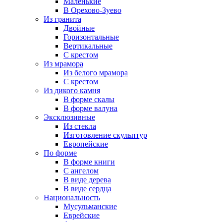
Маленькие
В Орехово-Зуево
Из гранита
Двойные
Горизонтальные
Вертикальные
С крестом
Из мрамора
Из белого мрамора
С крестом
Из дикого камня
В форме скалы
В форме валуна
Эксклюзивные
Из стекла
Изготовление скульптур
Европейские
По форме
В форме книги
С ангелом
В виде дерева
В виде сердца
Национальность
Мусульманские
Еврейские