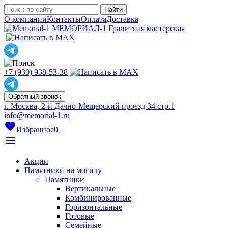
О компании
Контакты
Оплата
Доставка
МЕМОРИАЛ-1
Гранитная мастерская
+7 (930) 938-53-38
Обратный звонок
г. Москва, 2-й Дачно-Мещерский проезд 34 стр.1
info@memorial-1.ru
favorite
Избранное
0
menu
Акции
Памятники на могилу
Памятники
Вертикальные
Комбинированные
Горизонтальные
Готовые
Семейные