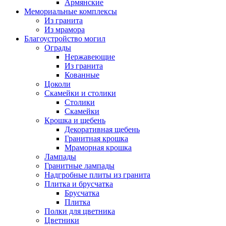
Армянские
Мемориальные комплексы
Из гранита
Из мрамора
Благоустройство могил
Ограды
Нержавеющие
Из гранита
Кованные
Цоколи
Скамейки и столики
Столики
Скамейки
Крошка и щебень
Декоративная щебень
Гранитная крошка
Мраморная крошка
Лампады
Гранитные лампады
Надгробные плиты из гранита
Плитка и брусчатка
Брусчатка
Плитка
Полки для цветника
Цветники