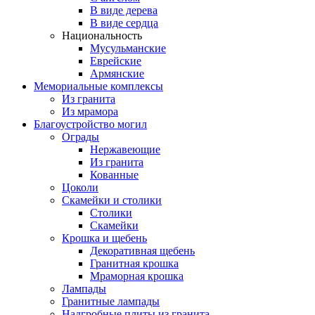
В виде дерева
В виде сердца
Национальность
Мусульманские
Еврейские
Армянские
Мемориальные комплексы
Из гранита
Из мрамора
Благоустройство могил
Ограды
Нержавеющие
Из гранита
Кованные
Цоколи
Скамейки и столики
Столики
Скамейки
Крошка и щебень
Декоративная щебень
Гранитная крошка
Мраморная крошка
Лампады
Гранитные лампады
Надгробные плиты из гранита