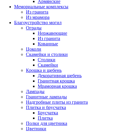
Армянские
Мемориальные комплексы
Из гранита
Из мрамора
Благоустройство могил
Ограды
Нержавеющие
Из гранита
Кованные
Цоколи
Скамейки и столики
Столики
Скамейки
Крошка и щебень
Декоративная щебень
Гранитная крошка
Мраморная крошка
Лампады
Гранитные лампады
Надгробные плиты из гранита
Плитка и брусчатка
Брусчатка
Плитка
Полки для цветника
Цветники