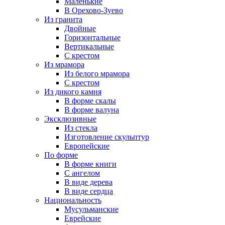
Маленькие
В Орехово-Зуево
Из гранита
Двойные
Горизонтальные
Вертикальные
С крестом
Из мрамора
Из белого мрамора
С крестом
Из дикого камня
В форме скалы
В форме валуна
Эксклюзивные
Из стекла
Изготовление скульптур
Европейские
По форме
В форме книги
С ангелом
В виде дерева
В виде сердца
Национальность
Мусульманские
Еврейские