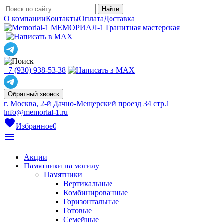
О компании
Контакты
Оплата
Доставка
МЕМОРИАЛ-1
Гранитная мастерская
+7 (930) 938-53-38
Обратный звонок
г. Москва, 2-й Дачно-Мещерский проезд 34 стр.1
info@memorial-1.ru
favorite
Избранное
0
menu
Акции
Памятники на могилу
Памятники
Вертикальные
Комбинированные
Горизонтальные
Готовые
Семейные