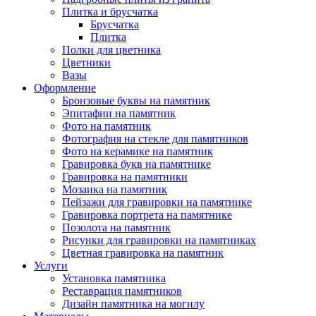
Плитка и брусчатка
Брусчатка
Плитка
Полки для цветника
Цветники
Вазы
Оформление
Бронзовые буквы на памятник
Эпитафии на памятник
Фото на памятник
Фотография на стекле для памятников
Фото на керамике на памятник
Гравировка букв на памятнике
Гравировка на памятники
Мозаика на памятник
Пейзажи для гравировки на памятнике
Гравировка портрета на памятнике
Позолота на памятник
Рисунки для гравировки на памятниках
Цветная гравировка на памятник
Услуги
Установка памятника
Реставрация памятников
Дизайн памятника на могилу