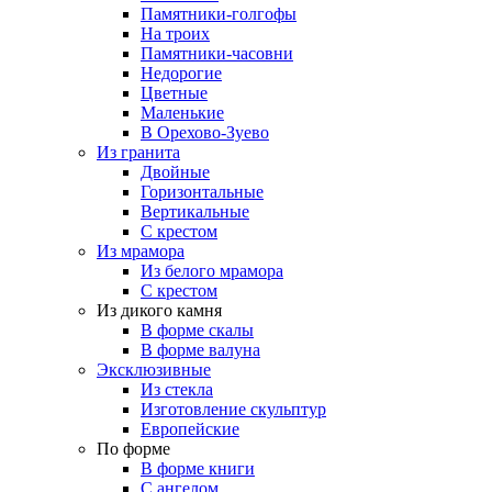
Памятники-голгофы
На троих
Памятники-часовни
Недорогие
Цветные
Маленькие
В Орехово-Зуево
Из гранита
Двойные
Горизонтальные
Вертикальные
С крестом
Из мрамора
Из белого мрамора
С крестом
Из дикого камня
В форме скалы
В форме валуна
Эксклюзивные
Из стекла
Изготовление скульптур
Европейские
По форме
В форме книги
С ангелом