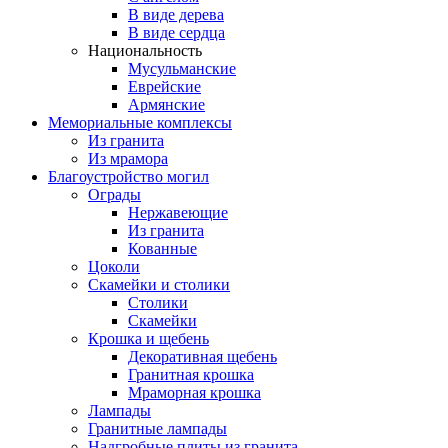
В виде дерева
В виде сердца
Национальность
Мусульманские
Еврейские
Армянские
Мемориальные комплексы
Из гранита
Из мрамора
Благоустройство могил
Ограды
Нержавеющие
Из гранита
Кованные
Цоколи
Скамейки и столики
Столики
Скамейки
Крошка и щебень
Декоративная щебень
Гранитная крошка
Мраморная крошка
Лампады
Гранитные лампады
Надгробные плиты из гранита