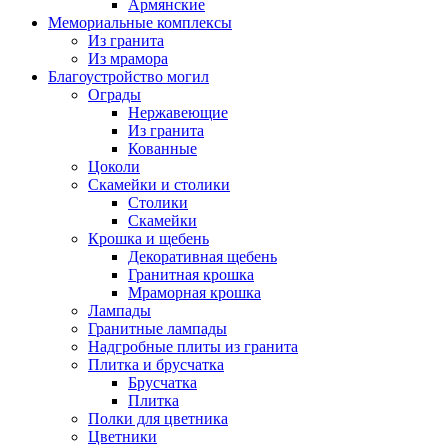
Армянские
Мемориальные комплексы
Из гранита
Из мрамора
Благоустройство могил
Ограды
Нержавеющие
Из гранита
Кованные
Цоколи
Скамейки и столики
Столики
Скамейки
Крошка и щебень
Декоративная щебень
Гранитная крошка
Мраморная крошка
Лампады
Гранитные лампады
Надгробные плиты из гранита
Плитка и брусчатка
Брусчатка
Плитка
Полки для цветника
Цветники