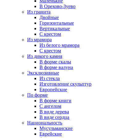
Маленькие
В Орехово-Зуево
Из гранита
Двойные
Горизонтальные
Вертикальные
С крестом
Из мрамора
Из белого мрамора
С крестом
Из дикого камня
В форме скалы
В форме валуна
Эксклюзивные
Из стекла
Изготовление скульптур
Европейские
По форме
В форме книги
С ангелом
В виде дерева
В виде сердца
Национальность
Мусульманские
Еврейские