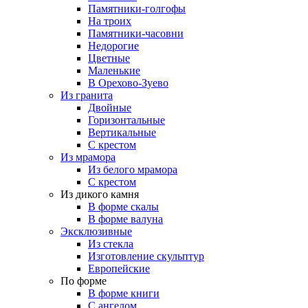
Памятники-голгофы
На троих
Памятники-часовни
Недорогие
Цветные
Маленькие
В Орехово-Зуево
Из гранита
Двойные
Горизонтальные
Вертикальные
С крестом
Из мрамора
Из белого мрамора
С крестом
Из дикого камня
В форме скалы
В форме валуна
Эксклюзивные
Из стекла
Изготовление скульптур
Европейские
По форме
В форме книги
С ангелом