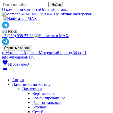
О компании
Контакты
Оплата
Доставка
МЕМОРИАЛ-1
Гранитная мастерская
+7 (930) 938-53-38
Обратный звонок
г. Москва, 2-й Дачно-Мещерский проезд 34 стр.1
info@memorial-1.ru
favorite
Избранное
0
menu
Акции
Памятники на могилу
Памятники
Вертикальные
Комбинированные
Горизонтальные
Готовые
Семейные