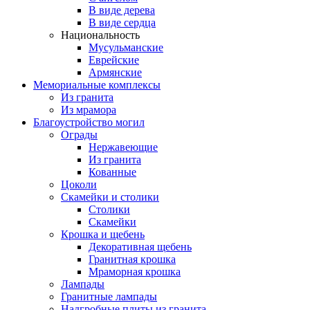
В виде дерева
В виде сердца
Национальность
Мусульманские
Еврейские
Армянские
Мемориальные комплексы
Из гранита
Из мрамора
Благоустройство могил
Ограды
Нержавеющие
Из гранита
Кованные
Цоколи
Скамейки и столики
Столики
Скамейки
Крошка и щебень
Декоративная щебень
Гранитная крошка
Мраморная крошка
Лампады
Гранитные лампады
Надгробные плиты из гранита