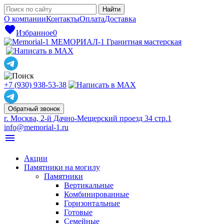
О компании
Контакты
Оплата
Доставка
favorite
Избранное
0
МЕМОРИАЛ-1
Гранитная мастерская
+7 (930) 938-53-38
Обратный звонок
г. Москва, 2-й Дачно-Мещерский проезд 34 стр.1
info@memorial-1.ru
menu
Акции
Памятники на могилу
Памятники
Вертикальные
Комбинированные
Горизонтальные
Готовые
Семейные