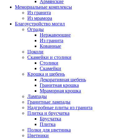
Армянские
Мемориальные комплексы
Из гранита
Из мрамора
Благоустройство могил
Ограды
Нержавеющие
Из гранита
Кованные
Цоколи
Скамейки и столики
Столики
Скамейки
Крошка и щебень
Декоративная щебень
Гранитная крошка
Мраморная крошка
Лампады
Гранитные лампады
Надгробные плиты из гранита
Плитка и брусчатка
Брусчатка
Плитка
Полки для цветника
Цветники