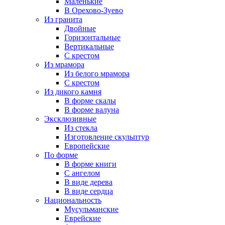
Маленькие
В Орехово-Зуево
Из гранита
Двойные
Горизонтальные
Вертикальные
С крестом
Из мрамора
Из белого мрамора
С крестом
Из дикого камня
В форме скалы
В форме валуна
Эксклюзивные
Из стекла
Изготовление скульптур
Европейские
По форме
В форме книги
С ангелом
В виде дерева
В виде сердца
Национальность
Мусульманские
Еврейские