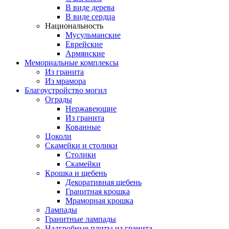
В виде дерева
В виде сердца
Национальность
Мусульманские
Еврейские
Армянские
Мемориальные комплексы
Из гранита
Из мрамора
Благоустройство могил
Ограды
Нержавеющие
Из гранита
Кованные
Цоколи
Скамейки и столики
Столики
Скамейки
Крошка и щебень
Декоративная щебень
Гранитная крошка
Мраморная крошка
Лампады
Гранитные лампады
Надгробные плиты из гранита