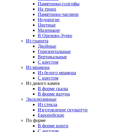
Памятники-голгофы
На троих
Памятники-часовни
Недорогие
Цветные
Маленькие
В Орехово-Зуево
Из гранита
Двойные
Горизонтальные
Вертикальные
С крестом
Из мрамора
Из белого мрамора
С крестом
Из дикого камня
В форме скалы
В форме валуна
Эксклюзивные
Из стекла
Изготовление скульптур
Европейские
По форме
В форме книги
С ангелом