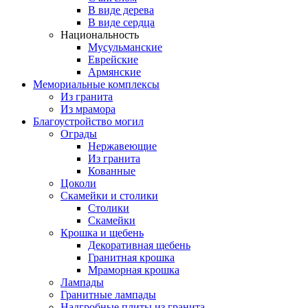
В виде дерева
В виде сердца
Национальность
Мусульманские
Еврейские
Армянские
Мемориальные комплексы
Из гранита
Из мрамора
Благоустройство могил
Ограды
Нержавеющие
Из гранита
Кованные
Цоколи
Скамейки и столики
Столики
Скамейки
Крошка и щебень
Декоративная щебень
Гранитная крошка
Мраморная крошка
Лампады
Гранитные лампады
Надгробные плиты из гранита