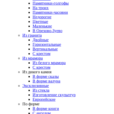
Памятники-голгофы
На троих
Памятники-часовни
Недорогие
Цветные
Маленькие
В Орехово-Зуево
Из гранита
Двойные
Горизонтальные
Вертикальные
С крестом
Из мрамора
Из белого мрамора
С крестом
Из дикого камня
В форме скалы
В форме валуна
Эксклюзивные
Из стекла
Изготовление скульптур
Европейские
По форме
В форме книги
С ангелом