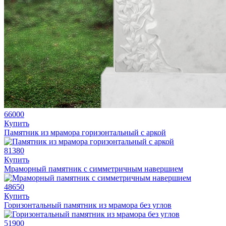
66000
Купить
Памятник из мрамора горизонтальный с аркой
81380
Купить
Мраморный памятник с симметричным навершием
48650
Купить
Горизонтальный памятник из мрамора без углов
51900