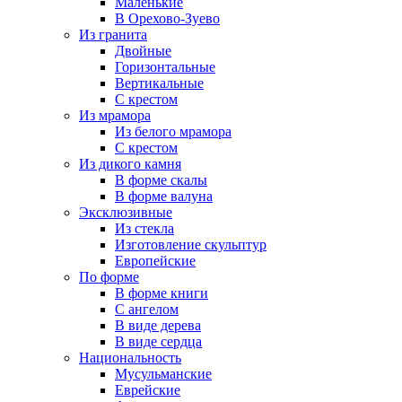
Маленькие
В Орехово-Зуево
Из гранита
Двойные
Горизонтальные
Вертикальные
С крестом
Из мрамора
Из белого мрамора
С крестом
Из дикого камня
В форме скалы
В форме валуна
Эксклюзивные
Из стекла
Изготовление скульптур
Европейские
По форме
В форме книги
С ангелом
В виде дерева
В виде сердца
Национальность
Мусульманские
Еврейские