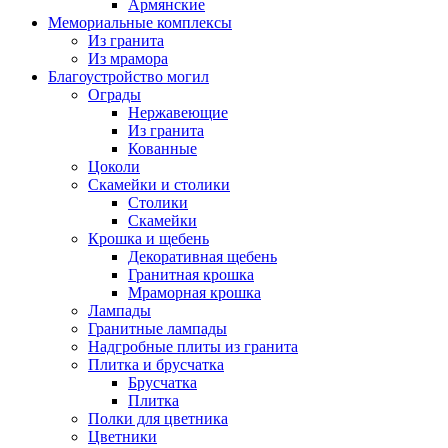
Армянские
Мемориальные комплексы
Из гранита
Из мрамора
Благоустройство могил
Ограды
Нержавеющие
Из гранита
Кованные
Цоколи
Скамейки и столики
Столики
Скамейки
Крошка и щебень
Декоративная щебень
Гранитная крошка
Мраморная крошка
Лампады
Гранитные лампады
Надгробные плиты из гранита
Плитка и брусчатка
Брусчатка
Плитка
Полки для цветника
Цветники