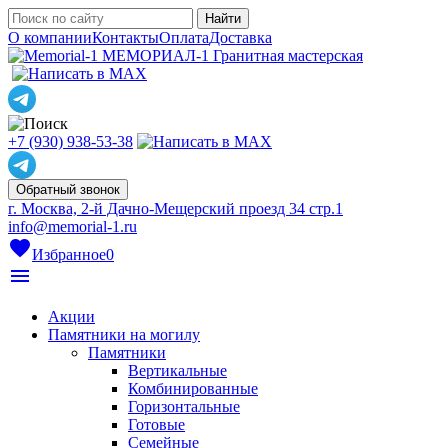
О компании
Контакты
Оплата
Доставка
МЕМОРИАЛ-1
Гранитная мастерская
+7 (930) 938-53-38
Обратный звонок
г. Москва, 2-й Дачно-Мещерский проезд 34 стр.1
info@memorial-1.ru
favorite
Избранное
0
menu
Акции
Памятники на могилу
Памятники
Вертикальные
Комбинированные
Горизонтальные
Готовые
Семейные