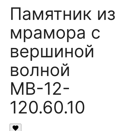
Памятник из
мрамора с
вершиной
волной
МВ-12-
120.60.10
favorite