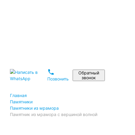
Установка памятника
Реставрация памятников
Дизайн памятника на могилу
Материалы
Статьи
Портфолио
Отзывы
phone
Обратный
звонок
Позвонить
Главная
Памятники
Памятники из мрамора
Памятник из мрамора с вершиной волной