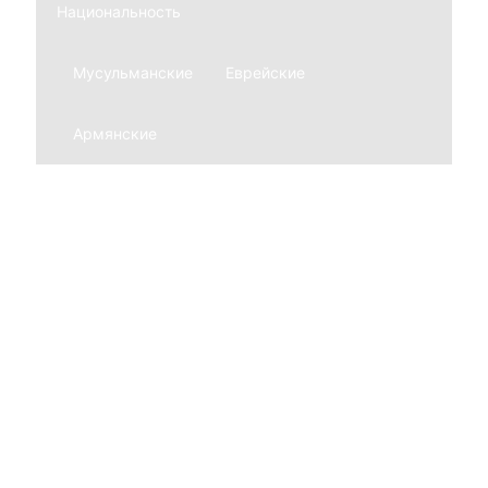
Национальность
Мусульманские
Еврейские
Армянские
Мемориальные комплексы
Из гранита
Из мрамора
Благоустройство могил
Ограды
Нержавеющие
Из гранита
Кованные