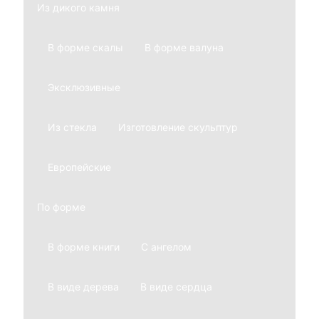
Из дикого камня
В форме скалы
В форме валуна
Эксклюзивные
Из стекла
Изготовление скульптур
Европейские
По форме
В форме книги
С ангелом
В виде дерева
В виде сердца