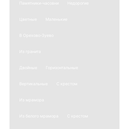
Памятники-часовни
Недорогие
Цветные
Маленькие
В Орехово-Зуево
Из гранита
Двойные
Горизонтальные
Вертикальные
С крестом
Из мрамора
Из белого мрамора
С крестом